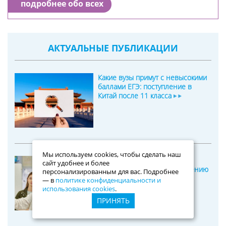
подробнее обо всех
АКТУАЛЬНЫЕ ПУБЛИКАЦИИ
Какие вузы примут с невысокими
баллами ЕГЭ: поступление в
Китай после 11 класса
Мы используем cookies, чтобы сделать наш
Среднее образование за
сайт удобнее и более
рубежом: два пути к поступлению
персонализированным для вас. Подробнее
в вуз для подростков
— в
политике конфиденциальности и
использования cookies
.
ПРИНЯТЬ