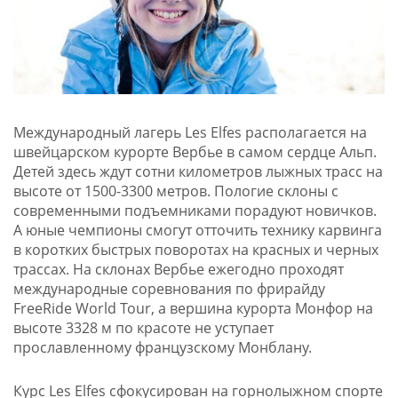
Международный лагерь Les Elfes располагается на
швейцарском курорте Вербье в самом сердце Альп.
Детей здесь ждут сотни километров лыжных трасс на
высоте от 1500-3300 метров. Пологие склоны с
современными подъемниками порадуют новичков.
А юные чемпионы смогут отточить технику карвинга
в коротких быстрых поворотах на красных и черных
трассах. На склонах Вербье ежегодно проходят
международные соревнования по фрирайду
FreeRide World Tour, а вершина курорта Монфор на
высоте 3328 м по красоте не уступает
прославленному французскому Монблану.
Курс Les Elfes сфокусирован на горнолыжном спорте