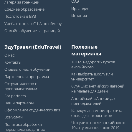
ОАЭ
лагеря за границей
Ирландия
Среднее образование
Испания
Подготовка в ВУЗ
Учеба в школах США по обмену
Онлайн обучение за границей
ЭдуТрэвел (EduTravel)
Полезные
материалы
О нас
ТОП-5 недорогих курсов
Контакты
английского
Отзывы о нас и обучении
Как выбрать школу или
Партнерская программа
университет
Сотрудничество с
6 лучших английских лагерей
преподавателями
на Мальте для детей
For partners
Английский в Англии для
Наши партнеры
преподавателей
Оформление студенческих виз
Каникулы на море: практика
языка для школьников
Все услуги
Что учить после английского:
Политика обработки
10 актуальных языков 2019
персональных данных