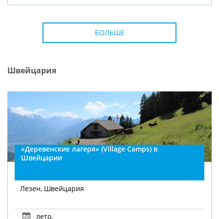
БОЛЬШЕ
Швейцария
«Деревенские лагеря» (Village Camps) в
Швейцарии
Лезен, Швейцария
лето
,