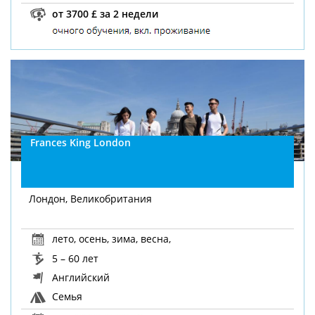
от 3700 £ за 2 недели
Frances King London
Лондон, Великобритания
лето
,
осень
,
зима
,
весна
,
5 – 60 лет
Английский
Семья