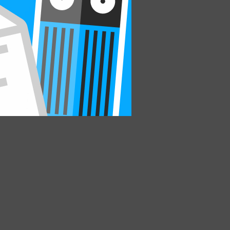
также гольф, теннис или
т 8 часов активных
 в LINES уделяют особое
sling Centre, гольфом — в
школе Trent Park Equestrian
й запас ребенка
спринимать английскую