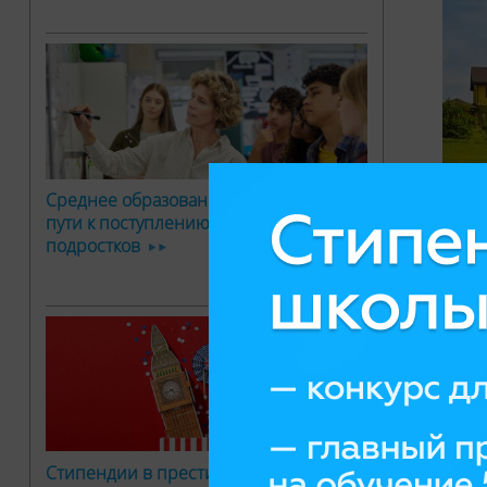
Среднее образование за рубежом: два
пути к поступлению в вуз для
подростков
В ле
голь
пров
сель
Стипендии в престижный творческий