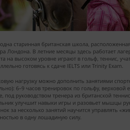
одна старинная британская школа, расположенная 
ра Лондона. В летние месяцы здесь работает лагер
та на высоком уровне играют в гольф, теннис, уча
ллельно готовясь к сдаче IELTS или Trinity Exam.
овую нагрузку можно дополнить занятиями спорт
льно): 6–9 часов тренировок по гольфу, верховой е
е, под руководством тренера из британской тенни
ьник улучшит навыки игры и разовьет мышцы рук
нок за несколько занятий научится управлять «ж
остью в одну лошадиную силу.