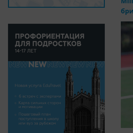
Mil
бр