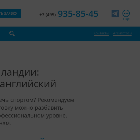
935-85-45
ТЬ ЗАЯВКУ
+7 (495)
Telegram
Ещё
Контакты
Агентствам
рландии:
+ английский
лечь спортом? Рекомендуем
отовку можно разбавить
офессиональном уровне.
нам.