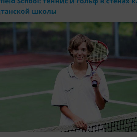
lfield School: теннис и гольф в стенах
итанской школы