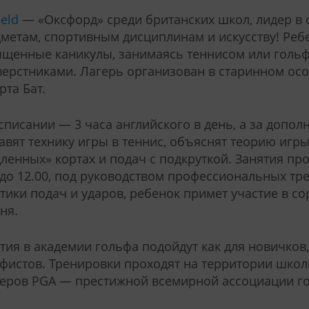
ield
— «Оксфорд» среди британских школ, лидер в
метам, спортивным дисциплинам и искусству! Реб
щенные каникулы, занимаясь теннисом или гольф
верстниками. Лагерь организован в старинном осо
рта Бат.
списании — 3 часа английского в день, а за допол
авят технику игры в теннис, объяснят теорию игр
ленных» кортах и подач с подкруткой. Занятия про
 до 12.00, под руководством профессиональных тр
тики подач и ударов, ребенок примет участие в с
ня.
тия в академии гольфа подойдут как для новичков,
фистов. Тренировки проходят на территории школ
еров PGA — престижной всемирной ассоциации го