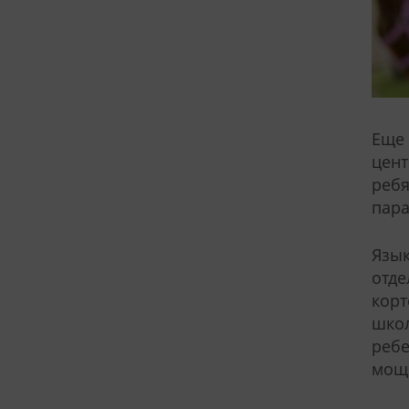
Еще 
цент
ребя
пара
Язык
отде
корт
школ
ребе
мощн