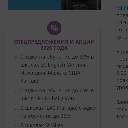
Millf
пред
насы
со с
куро
СПЕЦПРЕДЛОЖЕНИЯ И АКЦИИ
2026 ГОДА
В ра
Скидки на обучение до 30% в
пост
школах EC English (Англия,
«мед
Ирландия, Мальта, США,
9.00
прак
Канада)
уров
Скидки на обучение до 25% в
школе ES Dubai (ОАЭ)
Заня
В школах ILAC (Канада) скидки
голь
на обучение до 25%
трен
В школах St Giles