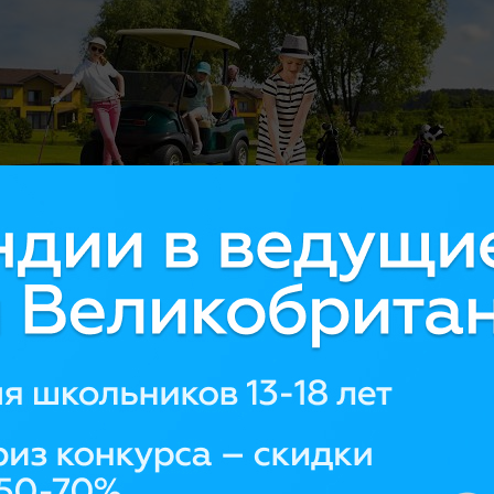
тних лагерях LINES школьник попробует себя в п
фе, верховой езде, а еще интенсивно позанимаетс
одятся на базе британских средних школ, распол
ской Англии.