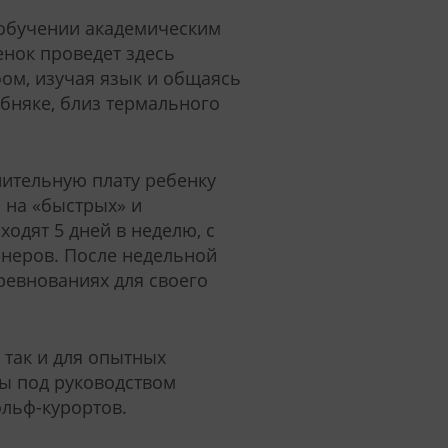
 обучении академическим
енок проведет здесь
ом, изучая язык и общаясь
бняке, близ термального
нительную плату ребенку
ы на «быстрых» и
ходят 5 дней в неделю, с
енеров. После недельной
оревнованиях для своего
 так и для опытных
ы под руководством
льф-курортов.