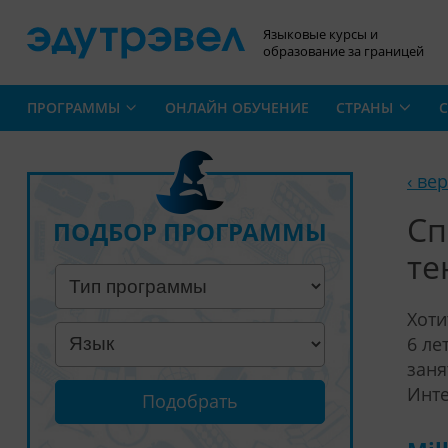
Языковые курсы и
образование за границей
ПРОГРАММЫ
ОНЛАЙН ОБУЧЕНИЕ
СТРАНЫ
С
‹ ве
Сп
ПОДБОР ПРОГРАММЫ
те
Хоти
6 ле
заня
Инте
Подобрать