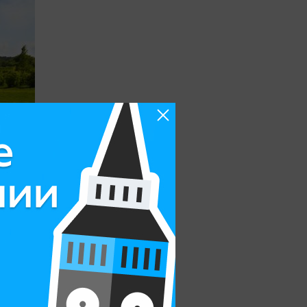
рофессиональном теннисе,
я английским. Лагеря LINES
оженных в живописной