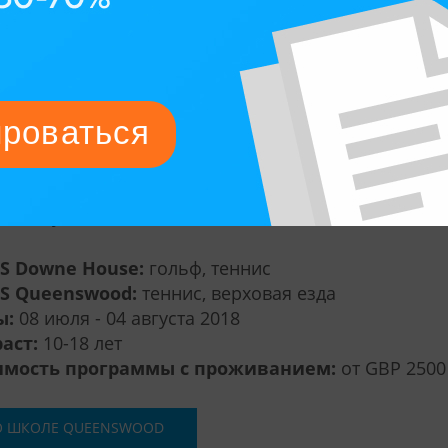
списании — по 8 уроков английского ежедневно, в 
овая езда на PRO-уровне. В неделю у ребенка буде
ировок с лучшими тренерами Англии — их подбору
ание. Теннисом ребята занимаются с тренерами Go
 Academy, а верховой ездой — в конно-спортивной 
re.
тия проходят на английском, что усилит словарны
тивными терминами и сленгом, а также научит во
 на слух и вести диалог.
ES Downe House:
гольф, теннис
ES Queenswood:
теннис, верховая езда
ы:
08 июля - 04 августа 2018
раст:
10-18 лет
имость программы с проживанием:
от GBP 2500
О ШКОЛЕ QUEENSWOOD