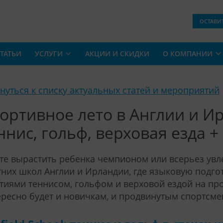
ОСТАВИ
ТАТЬИ
УСЛУГИ
АКЦИИ И СКИДКИ
О КОМПАНИИ
рнуться к списку актуальных статей и мероприятий
ортивное лето в Англии и И
ннис, гольф, верховая езда 
те вырастить ребенка чемпионом или всерьез ув
тних школ Англии и Ирландии, где языковую подг
тиями теннисом, гольфом и верховой ездой на пр
ресно будет и новичкам, и продвинутым спортсме