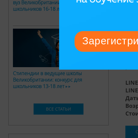
вуз Великобритании: конкурс для
В ра
школьников 16-18 лет
верх
трен
вним
Golf
Cent
Заня
спор
речь
Стипендии в ведущие школы
Великобритании: конкурс для
LIN
школьников 13-18 лет
LIN
Дат
Воз
ВСЕ СТАТЬИ
Сто