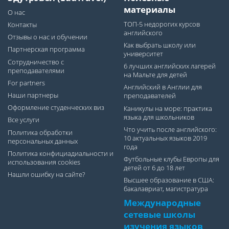
материалы
О нас
ТОП-5 недорогих курсов
Контакты
английского
Отзывы о нас и обучении
Как выбрать школу или
Партнерская программа
университет
Сотрудничество с
6 лучших английских лагерей
преподавателями
на Мальте для детей
For partners
Английский в Англии для
Наши партнеры
преподавателей
Оформление студенческих виз
Каникулы на море: практика
языка для школьников
Все услуги
Что учить после английского:
Политика обработки
10 актуальных языков 2019
персональных данных
года
Политика конфициадиальности и
Футбольные клубы Европы для
использования cookies
детей от 6 до 18 лет
Нашли ошибку на сайте?
Высшее образование в США:
бакалавриат, магистратура
Международные
сетевые школы
изучения языков