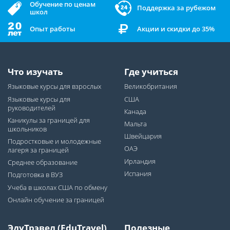
Обучение по ценам
Поддержка за рубежом
школ
Опыт работы
Акции и скидки до 35%
Что изучать
Где учиться
Языковые курсы для взрослых
Великобритания
Языковые курсы для
США
руководителей
Канада
Каникулы за границей для
Мальта
школьников
Швейцария
Подростковые и молодежные
ОАЭ
лагеря за границей
Ирландия
Среднее образование
Испания
Подготовка в ВУЗ
Учеба в школах США по обмену
Онлайн обучение за границей
ЭдуТрэвел (EduTravel)
Полезные