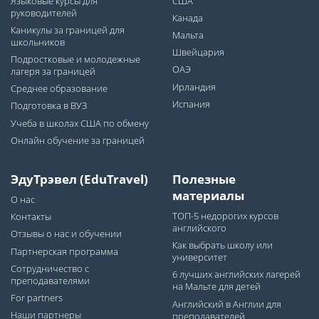
Языковые курсы для
США
руководителей
Канада
Каникулы за границей для
Мальта
школьников
Швейцария
Подростковые и молодежные
ОАЭ
лагеря за границей
Ирландия
Среднее образование
Испания
Подготовка в ВУЗ
Учеба в школах США по обмену
Онлайн обучение за границей
ЭдуТрэвел (EduTravel)
Полезные
материалы
О нас
ТОП-5 недорогих курсов
Контакты
английского
Отзывы о нас и обучении
Как выбрать школу или
Партнерская программа
университет
Сотрудничество с
6 лучших английских лагерей
преподавателями
на Мальте для детей
For partners
Английский в Англии для
Наши партнеры
преподавателей