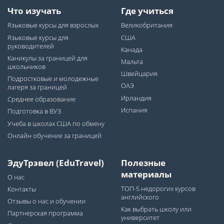
Что изучать
Где учиться
Языковые курсы для взрослых
Великобритания
Языковые курсы для
США
руководителей
Канада
Каникулы за границей для
Мальта
школьников
Швейцария
Подростковые и молодежные
ОАЭ
лагеря за границей
Ирландия
Среднее образование
Испания
Подготовка в ВУЗ
Учеба в школах США по обмену
Онлайн обучение за границей
ЭдуТрэвел (EduTravel)
Полезные
материалы
О нас
ТОП-5 недорогих курсов
Контакты
английского
Отзывы о нас и обучении
Как выбрать школу или
Партнерская программа
университет