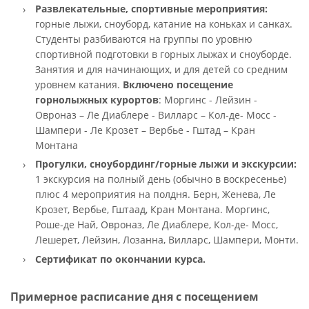
Развлекательные, спортивные мероприятия:
горные лыжи, сноуборд, катание на коньках и санках.
Студенты разбиваются на группы по уровню
спортивной подготовки в горных лыжах и сноуборде.
Занятия и для начинающих, и для детей со средним
уровнем катания.
Включено посещение
горнолыжных курортов
: Моргинс - Лейзин -
Овроназ – Ле Диаблере - Вилларс – Кол-де- Мосс -
Шампери - Ле Крозет – Вербье - Гштад – Кран
Монтана
Прогулки, сноубординг/горные лыжи и экскурсии
:
1 экскурсия на полный день (обычно в воскресенье)
плюс 4 мероприятия на полдня. Берн, Женева, Ле
Крозет, Вербье, Гштаад, Кран Монтана. Моргинс,
Роше-де Най, Овроназ, Ле Диаблере, Кол-де- Мосс,
Лешерет, Лейзин, Лозанна, Вилларс, Шампери, Монти.
Сертификат по окончании курса.
Примерное расписание дня с посещением