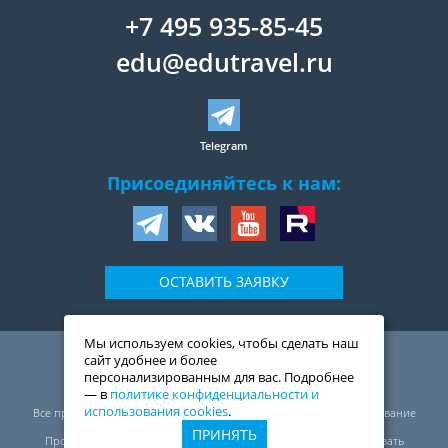
+7 495 935-85-45
edu@edutravel.ru
Telegram
Присоединяйтесь к нам:
ОСТАВИТЬ ЗАЯВКУ
Мы используем cookies, чтобы сделать наш
109044
,
Россия
,
Москва
,
сайт удобнее и более
ул. Воронцовская, д. 20,
персонализированным для вас. Подробнее
2-й подъезд, 1-ый этаж
— в
политике конфиденциальности и
© ООО «Трэвелмарт сервис», 1999—2026
использования cookies
.
Все права защищены. Перепечатка, полное или частичное копирование
материалов сайта запрещены.
ПРИНЯТЬ
Проект ЭдуТрэвел (EduTravel) оставляет за собой право использовать