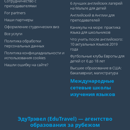
Сотрудничество с
6 лучших английских лагерей
преподавателями
на Мальте для детей
For partners
Английский в Англии для
Наши партнеры
преподавателей
Оформление студенческих виз
Каникулы на море: практика
языка для школьников
Все услуги
Что учить после английского:
Политика обработки
10 актуальных языков 2019
персональных данных
года
Политика конфициадиальности и
Футбольные клубы Европы для
использования cookies
детей от 6 до 18 лет
Нашли ошибку на сайте?
Высшее образование в США:
бакалавриат, магистратура
Международные
сетевые школы
изучения языков
ЭдуТрэвел (EduTravel) — агентство
образования за рубежом