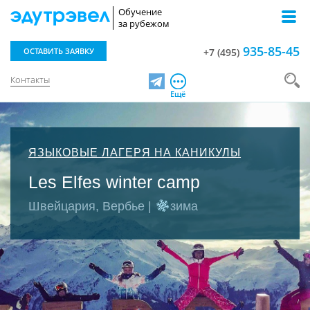
Обучение
за рубежом
935-85-45
ОСТАВИТЬ ЗАЯВКУ
+7 (495)
Контакты
Telegram
Ещё
ЯЗЫКОВЫЕ ЛАГЕРЯ НА КАНИКУЛЫ
Les Elfes winter camp
Швейцария, Вербье |
зима