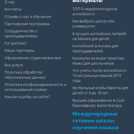
материалы
О нас
ТОП-5 недорогих курсов
Контакты
английского
Отзывы о нас и обучении
Как выбрать школу или
Партнерская программа
университет
Сотрудничество с
6 лучших английских лагерей
преподавателями
на Мальте для детей
For partners
Английский в Англии для
Наши партнеры
преподавателей
Оформление студенческих виз
Каникулы на море: практика
языка для школьников
Все услуги
Что учить после английского:
Политика обработки
10 актуальных языков 2019
персональных данных
года
Политика конфициадиальности и
Футбольные клубы Европы для
использования cookies
детей от 6 до 18 лет
Нашли ошибку на сайте?
Высшее образование в США:
бакалавриат, магистратура
Международные
сетевые школы
изучения языков