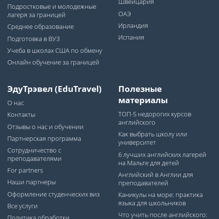
Швейцария
Подростковые и молодежные
ОАЭ
лагеря за границей
Ирландия
Среднее образование
Испания
Подготовка в ВУЗ
Учеба в школах США по обмену
Онлайн обучение за границей
ЭдуТрэвел (EduTravel)
Полезные
материалы
О нас
ТОП-5 недорогих курсов
Контакты
английского
Отзывы о нас и обучении
Как выбрать школу или
Партнерская программа
университет
Сотрудничество с
6 лучших английских лагерей
преподавателями
на Мальте для детей
For partners
Английский в Англии для
Наши партнеры
преподавателей
Оформление студенческих виз
Каникулы на море: практика
языка для школьников
Все услуги
Что учить после английского:
Политика обработки