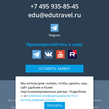
+7 495 935-85-45
edu@edutravel.ru
Telegram
Присоединяйтесь к нам:
ОСТАВИТЬ ЗАЯВКУ
Мы используем cookies, чтобы сделать наш
109044
,
Россия
,
Москва
,
сайт удобнее и более
ул. Воронцовская, д. 20,
персонализированным для вас. Подробнее
2-й подъезд, 1-ый этаж
— в
политике конфиденциальности и
© ООО «Трэвелмарт сервис», 1999—2026
использования cookies
.
Все права защищены. Перепечатка, полное или частичное копирование
материалов сайта запрещены.
ПРИНЯТЬ
Проект ЭдуТрэвел (EduTravel) оставляет за собой право использовать