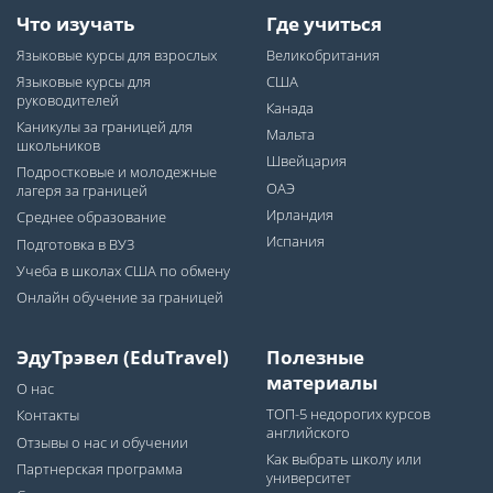
Что изучать
Где учиться
Языковые курсы для взрослых
Великобритания
Языковые курсы для
США
руководителей
Канада
Каникулы за границей для
Мальта
школьников
Швейцария
Подростковые и молодежные
ОАЭ
лагеря за границей
Ирландия
Среднее образование
Испания
Подготовка в ВУЗ
Учеба в школах США по обмену
Онлайн обучение за границей
ЭдуТрэвел (EduTravel)
Полезные
материалы
О нас
ТОП-5 недорогих курсов
Контакты
английского
Отзывы о нас и обучении
Как выбрать школу или
Партнерская программа
университет