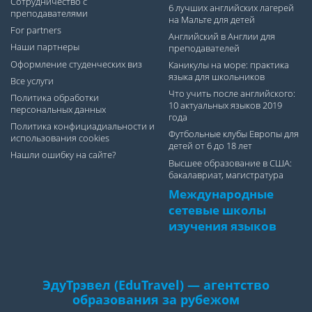
Сотрудничество с
6 лучших английских лагерей
преподавателями
на Мальте для детей
For partners
Английский в Англии для
Наши партнеры
преподавателей
Оформление студенческих виз
Каникулы на море: практика
языка для школьников
Все услуги
Что учить после английского:
Политика обработки
10 актуальных языков 2019
персональных данных
года
Политика конфициадиальности и
Футбольные клубы Европы для
использования cookies
детей от 6 до 18 лет
Нашли ошибку на сайте?
Высшее образование в США:
бакалавриат, магистратура
Международные
сетевые школы
изучения языков
ЭдуТрэвел (EduTravel) — агентство
образования за рубежом