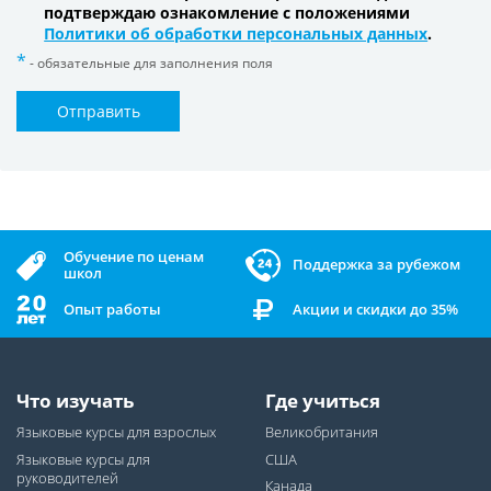
подтверждаю ознакомление с положениями
Политики об обработки персональных данных
.
- обязательные для заполнения поля
Отправить
Обучение по ценам
Поддержка за рубежом
школ
Опыт работы
Акции и скидки до 35%
Что изучать
Где учиться
Языковые курсы для взрослых
Великобритания
Языковые курсы для
США
руководителей
Канада