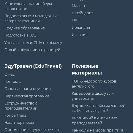
Каникулы за границей для
Мальта
школьников
Швейцария
Подростковые и молодежные
ОАЭ
лагеря за границей
Ирландия
Среднее образование
Испания
Подготовка в ВУЗ
Учеба в школах США по обмену
Онлайн обучение за границей
ЭдуТрэвел (EduTravel)
Полезные
материалы
О нас
ТОП-5 недорогих курсов
Контакты
английского
Отзывы о нас и обучении
Как выбрать школу или
Партнерская программа
университет
Сотрудничество с
6 лучших английских лагерей
преподавателями
на Мальте для детей
For partners
Английский в Англии для
Наши партнеры
преподавателей
Оформление студенческих виз
Каникулы на море: практика