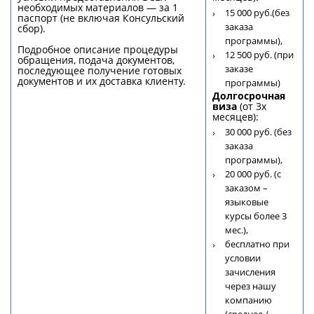
необходимых материалов — за 1
15 000 руб.(без
паспорт (не включая Консульский
заказа
сбор).
программы),
Подробное описание процедуры
12 500 руб. (при
обращения, подача документов,
заказе
последующее получение готовых
документов и их доставка клиенту.
программы)
Долгосрочная
виза
(от 3х
месяцев):
30 000 руб. (без
заказа
программы),
20 000 руб. (с
заказом –
языковые
курсы более 3
мес.),
бесплатно при
условии
зачисления
через нашу
компанию