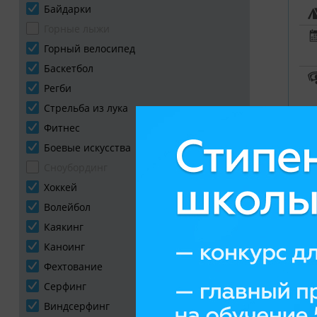
Байдарки
Горные лыжи
Горный велосипед
Баскетбол
Регби
Стрельба из лука
Фитнес
Боевые искусства
Сноубординг
Хоккей
С
Волейбол
|
Каякинг
C
Каноинг
Л
Фехтование
Серфинг
Виндсерфинг