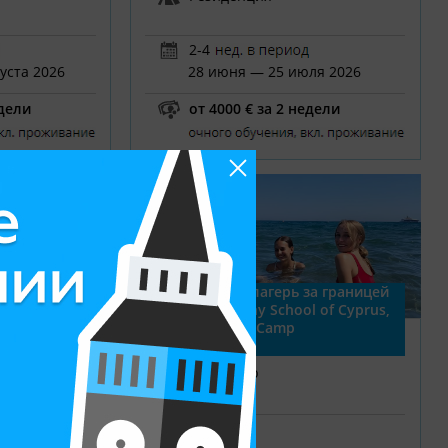
2-4
уста 2026
28 июня — 25 июля 2026
едели
от 4000 € за 2 недели
а границей
Спортивный лагерь за границей
я» (Village
| English Sunny School of Cyprus,
ESSC Summer Camp
ия
Лимасол, Кипр
лето
,