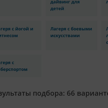
дайвинг для
детей
геря с йогой и
Лагеря с боевыми
итнесом
искусствами
геря с
иберспортом
зультаты подбора:
66 вариант