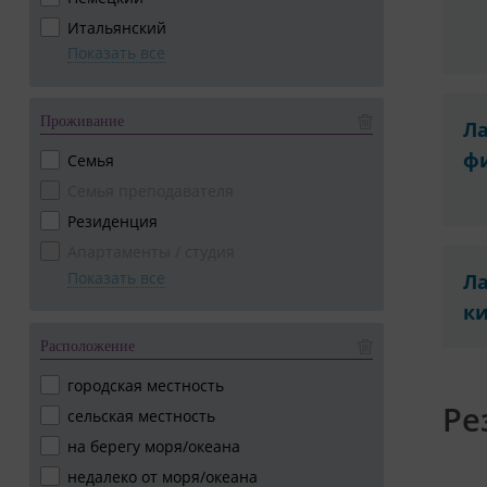
Итальянский
Показать все
Проживание
Ла
ф
Семья
Семья преподавателя
Резиденция
Апартаменты / студия
Показать все
Ла
к
Расположение
городская местность
Ре
сельская местность
на берегу моря/океана
недалеко от моря/океана