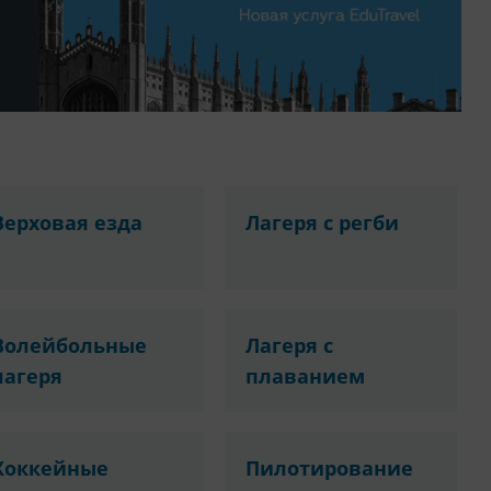
Верховая езда
Лагеря с регби
Волейбольные
Лагеря с
лагеря
плаванием
Хоккейные
Пилотирование