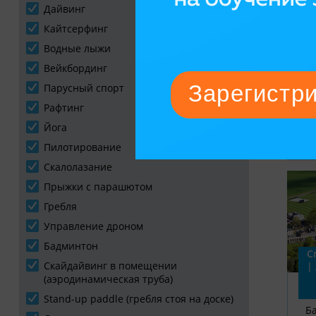
Дайвинг
Кайтсерфинг
Водные лыжи
Вейкбординг
Парусный спорт
Рафтинг
Йога
Пилотирование
Скалолазание
Прыжки с парашютом
Гребля
Управление дроном
Бадминтон
С
Скайдайвинг в помещении
|
(аэродинамическая труба)
Stand-up paddle (гребля стоя на доске)
Б