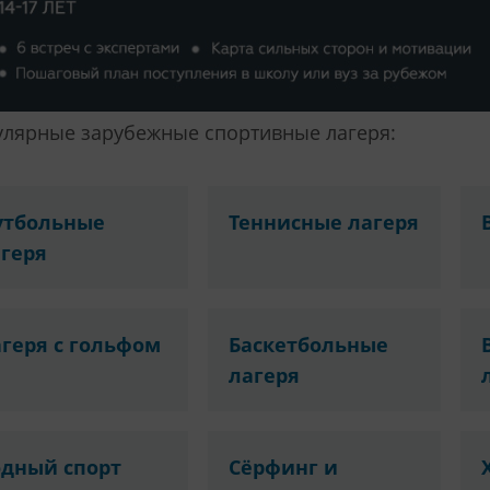
лярные зарубежные спортивные лагеря:
утбольные
Теннисные лагеря
геря
геря с гольфом
Баскетбольные
лагеря
одный спорт
Сёрфинг и