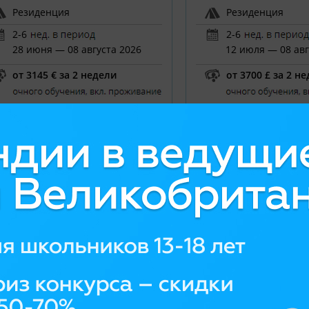
Резиденция
Резиденция
2-6
2-6
28 июня — 08 августа 2026
12 июля — 08 авг
от 3145 € за 2 недели
от 3700 £ за 2 н
портивный лагерь за границей
Спортивный лагерь з
 «Деревенские лагеря» (Village
| «Деревенские лагер
amps) в Швейцарии
Camps) в Португалии
езен, Швейцария
Санта-Крус, Португал
лето
,
лето
,