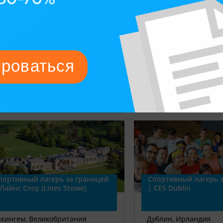
7 – 17 лет
13 – 17 лет
Английский, Французский, Без
Без изучения яз
изучения языка
Резиденция
Резиденция
2-6
2-4
05 июля — 15 августа 2026
05 июля — 01 авг
от 5100 CH₣ за 2 недели
от 3500 € за 2 н
портивный лагерь за границей
Спортивный лагерь з
 Лайнс Стоу (Lines Stowe)
| CES Dublin
акингем, Великобритания
Дублин, Ирландия