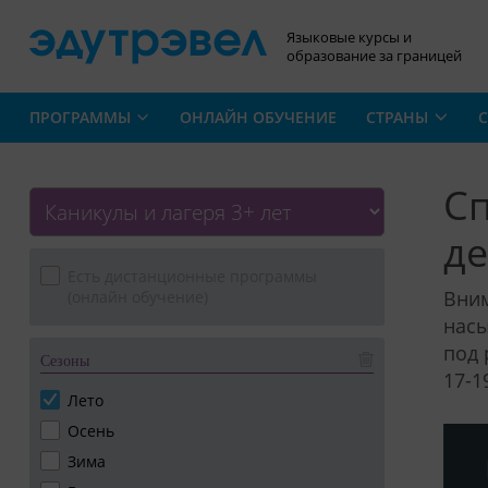
Языковые курсы и
образование за границей
ПРОГРАММЫ
ОНЛАЙН ОБУЧЕНИЕ
СТРАНЫ
С
Сп
де
Есть дистанционные программы
Вним
(онлайн обучение)
насы
под 
Сезоны
17-1
Лето
Осень
Зима