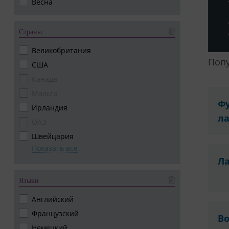
Весна
Страны
Великобритания
Попу
США
Канада
Мальта
Ф
Ирландия
ла
ОАЭ
Швейцария
Показать все
Ла
Языки
Английский
Французский
В
Немецкий