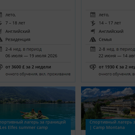
лето
,
лето
,
7 – 18 лет
14 – 17 лет
Английский
Английский
Резиденция
Семья
2-4
2-8
06 июля — 19 июля 2026
22 июня — 14 авг
от 3600 £ за 2 недели
от 1930 € за 2 н
портивный лагерь за границей
Спортивный лагерь з
 Les Elfes summer camp
| Camp Montana