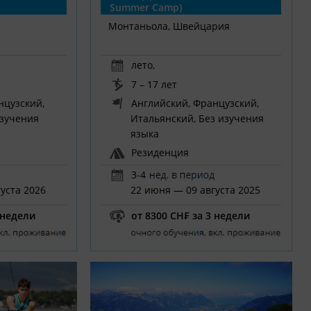
Summer Camp)
Монтаньола, Швейцария
лето
,
7 – 17 лет
нцузский,
Английский, Французский,
изучения
Итальянский, Без изучения
языка
Резиденция
3-4
уста 2026
22 июня — 09 августа 2025
 недели
от 8300 CH₣ за 3 недели