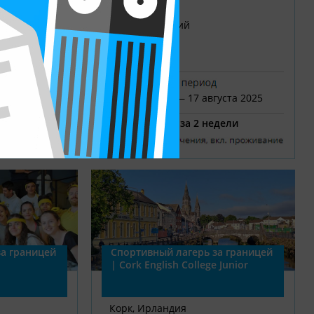
3 – 18 лет
ыка
Английский
Отель
2-9
уста 2026
21 июня — 17 августа 2025
едели
от 1750 € за 2 недели
а границей
Спортивный лагерь за границей
| Cork English College Junior
Корк, Ирландия