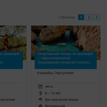
1
2
3
Страница
а границей
Спортивный лагерь за границей
| «Вдохновленный
ed
Кашкайшем» (Inspired Cascais)
Кашкайш, Португалия
лето
,
6 – 15 лет
 изучения
Без изучения языка
Резиденция