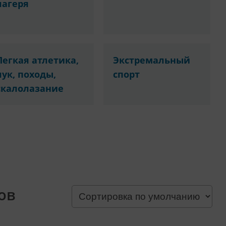
лагеря
Легкая атлетика,
Экстремальный
лук, походы,
спорт
скалолазание
ов