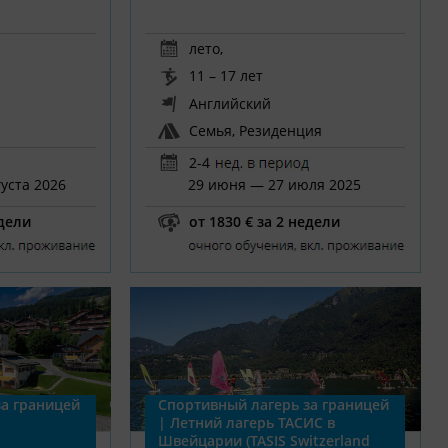
лето
,
11 – 17 лет
Английский
Семья, Резиденция
2-4
уста 2026
29 июня — 27 июля 2025
едели
от 1830 € за 2 недели
а границей
Спортивный лагерь за границей
| Летний лагерь ТАСИС в
Швейцарии (TASIS Switzerland