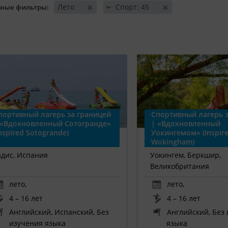
Лето
Спорт: 45
✖
✖
ные фильтры:
портивный лагерь за границей
Спортивный лагерь з
 «Вдохновленный Сотогранде»
| «Вдохновленный
Inspired Sotogrande)
Уокингемом» (Inspir
Wokingham)
адис, Испания
Уокингем, Беркшир,
Великобритания
лето
,
лето
,
4 – 16 лет
4 – 16 лет
Английский, Испанский, Без
Английский, Без
изучения языка
языка