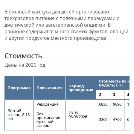
В столовой кампуса для детей организовано
трехразовое питание с полезными перекусами с
диетической или вегетарианской опциями. В
рационе содержится много свежих фруктов, овощей
и других продуктов местного производства.
Стоимость
Цены на 2026 год
Стоимость по ко
недель, CHF
Период
Программа
Проживание
проведения
2
3
4
Резиденция
6830
9690
122
Летний
28.06 -
Без
лагерь
,
8-18
08.08.2026
проживания
лет
3360
4760
610
(дневной
лагерь)