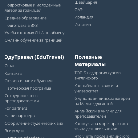
Швейцария
Подростковые и молодежные
ОАЭ
лагеря за границей
Ирландия
Среднее образование
Испания
Подготовка в ВУЗ
Учеба в школах США по обмену
Онлайн обучение за границей
ЭдуТрэвел (EduTravel)
Полезные
материалы
О нас
ТОП-5 недорогих курсов
Контакты
английского
Отзывы о нас и обучении
Как выбрать школу или
Партнерская программа
университет
Сотрудничество с
6 лучших английских лагерей
преподавателями
на Мальте для детей
For partners
Английский в Англии для
Наши партнеры
преподавателей
Оформление студенческих виз
Каникулы на море: практика
языка для школьников
Все услуги
Что учить после английского: