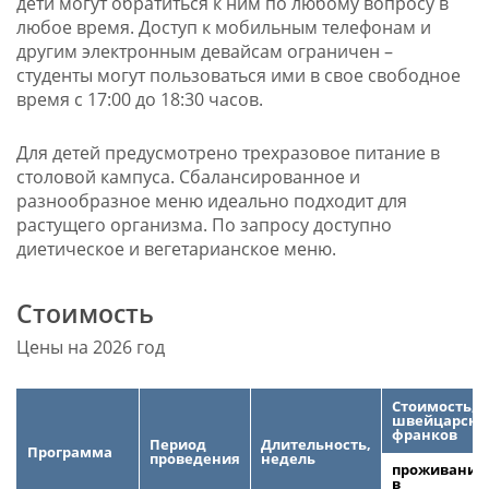
дети могут обратиться к ним по любому вопросу в
любое время. Доступ к мобильным телефонам и
другим электронным девайсам ограничен –
студенты могут пользоваться ими в свое свободное
время с 17:00 до 18:30 часов.
Для детей предусмотрено трехразовое питание в
столовой кампуса. Сбалансированное и
разнообразное меню идеально подходит для
растущего организма. По запросу доступно
диетическое и вегетарианское меню.
Стоимость
Цены на 2026 год
Стоимость,
ш
в
ейцарски
франков
Период
Длительность,
Программа
проведения
недель
проживание
в