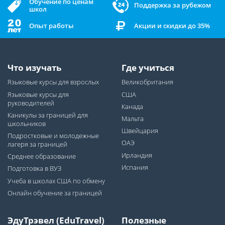
Обучение по ценам
Поддержка за рубежом
школ
Опыт работы
Акции и скидки до 35%
Что изучать
Где учиться
Языковые курсы для взрослых
Великобритания
Языковые курсы для
США
руководителей
Канада
Каникулы за границей для
Мальта
школьников
Швейцария
Подростковые и молодежные
ОАЭ
лагеря за границей
Ирландия
Среднее образование
Испания
Подготовка в ВУЗ
Учеба в школах США по обмену
Онлайн обучение за границей
ЭдуТрэвел (EduTravel)
Полезные