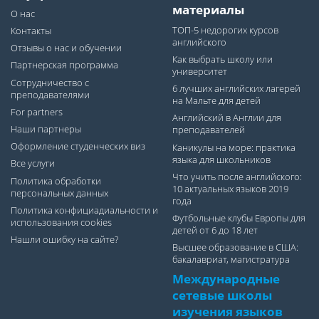
материалы
О нас
ТОП-5 недорогих курсов
Контакты
английского
Отзывы о нас и обучении
Как выбрать школу или
Партнерская программа
университет
Сотрудничество с
6 лучших английских лагерей
преподавателями
на Мальте для детей
For partners
Английский в Англии для
Наши партнеры
преподавателей
Оформление студенческих виз
Каникулы на море: практика
языка для школьников
Все услуги
Что учить после английского:
Политика обработки
10 актуальных языков 2019
персональных данных
года
Политика конфициадиальности и
Футбольные клубы Европы для
использования cookies
детей от 6 до 18 лет
Нашли ошибку на сайте?
Высшее образование в США:
бакалавриат, магистратура
Международные
сетевые школы
изучения языков