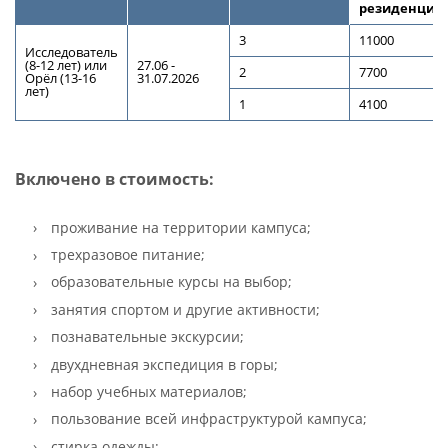
резиденции
3
11000
Исследователь
(
8-12
лет
)
или
27.06 -
2
7700
Орёл
(
13-16
31.07.2026
лет
)
1
4100
Включено в стоимость:
проживание на территории кампуса;
трехразовое питание;
образовательные курсы на выбор;
занятия спортом и другие активности;
познавательные экскурсии;
двухдневная экспедиция в горы;
набор учебных материалов;
пользование всей инфраструктурой кампуса;
стирка одежды;