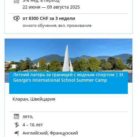
3-4
22 июня — 09 августа 2025
от 8300 CH₣ за 3 недели
Летний лагерь за границей с водным спортом | St
George's International School Summer Camp
Кларан, Швейцария
лето
,
4 – 16 лет
Английский, Французский