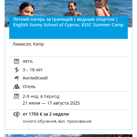
Летний лагерь за границей с водным спортом |
English Sunny School of Cyprus, ESSC Summer Camp
Лимасол, Кипр
лето
,
3 – 18 лет
Английский
Отель
2-9
21 июня — 17 августа 2025
от 1750 € за 2 недели