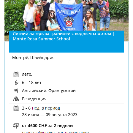
Летний лагерь за границей с водным спортом |
Monte Rosa Summer School
Монтрё, Швейцария
лето
,
6 – 18 лет
Английский, Французский
Резиденция
2 - 6
28 июня — 09 августа 2023
от 4600 CH₣ за 2 недели