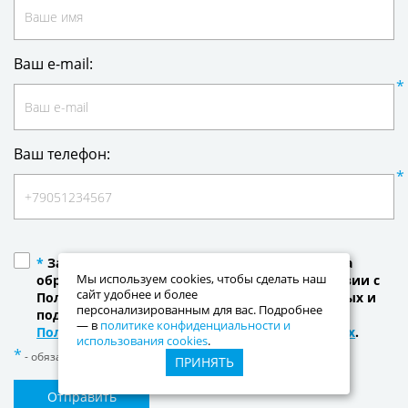
Ваш e-mail:
Ваш телефон:
*
Заполняя настоящую форму, даю согласие на
Мы используем cookies, чтобы сделать наш
обработку персональных данных в соответствии с
сайт удобнее и более
Политикой об обработки персональных данных и
персонализированным для вас. Подробнее
подтверждаю ознакомление с положениями
— в
политике конфиденциальности и
Политики об обработки персональных данных
.
использования cookies
.
- обязательные для заполнения поля
ПРИНЯТЬ
Отправить