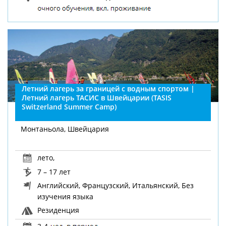
Летний лагерь за границей с водным спортом |
Летний лагерь ТАСИС в Швейцарии (TASIS
Switzerland Summer Camp)
Монтаньола, Швейцария
лето
,
7 – 17 лет
Английский, Французский, Итальянский, Без
изучения языка
Резиденция