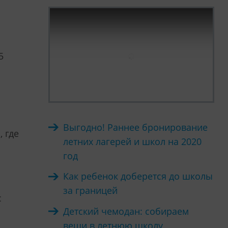
5
Выгодно! Раннее бронирование
 где
летних лагерей и школ на 2020
год
Как ребенок доберется до школы
за границей
с
Детский чемодан: собираем
вещи в летнюю школу