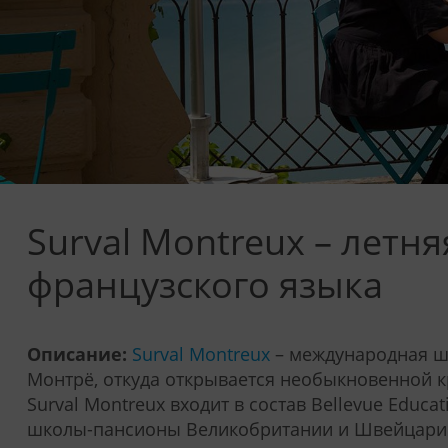
Surval Montreux – летн
французского языка
Описание:
Surval Montreux
– международная шк
Монтрё, откуда открывается необыкновенной к
Surval Montreux входит в состав Bellevue Educ
школы-пансионы Великобритании и Швейцари