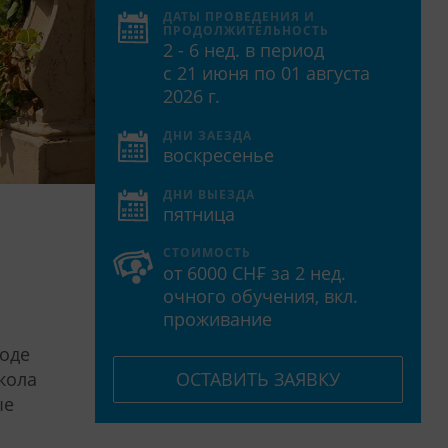
ДАТЫ ПРОВЕДЕНИЯ И
ПРОДОЛЖИТЕЛЬНОСТЬ
2 - 6 нед. в период
с 21 июня по 01 августа
2026 г.
ДНИ ЗАЕЗДА
воскресенье
ДНИ ВЫЕЗДА
пятница
СТОИМОСТЬ
от 6000 CH₣ за 2 нед.
очного обучения, вкл.
проживание
роде
кола
ОСТАВИТЬ ЗАЯВКУ
ые