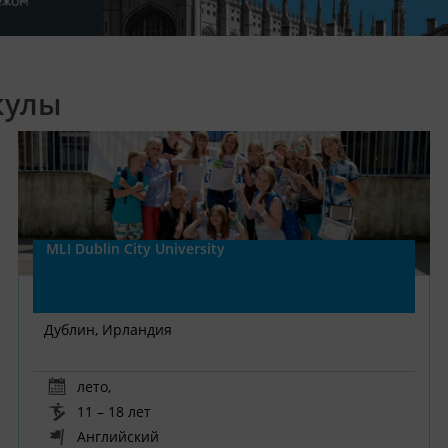
кулы
MLI Dublin City University
Дублин, Ирландия
лето
,
11 – 18 лет
Английский