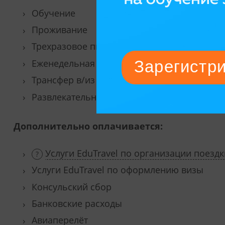
Обучение
Проживание
Трехразовое питание
Еженедельная стирка
Трансфер в/из аэропорта Женевы
Развлекательные мероприятия и экскурсии
Дополнительно оплачивается:
Услуги EduTravel по организации поездк
Услуги EduTravel по оформлению визы
Консульский сбор
Банковские расходы
Авиаперелёт