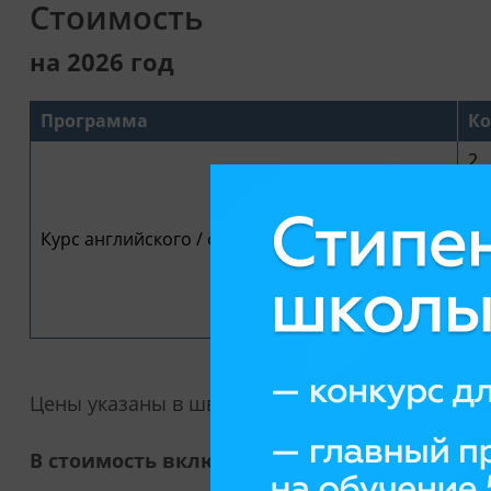
Стоимость
на 2026 год
Программа
Ко
2
3
Курс английского / французского языка
4
5
6
Цены указаны в швейцарских франках CHF.
В стоимость включено: