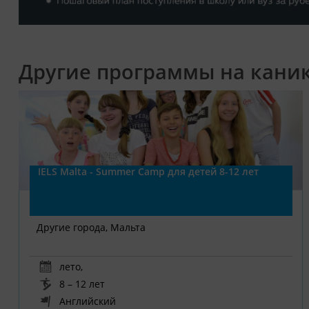
Другие программы на кани
IELS Malta - Summer Camp для детей 8-12 лет
Другие города, Мальта
лето
,
8 – 12 лет
Английский