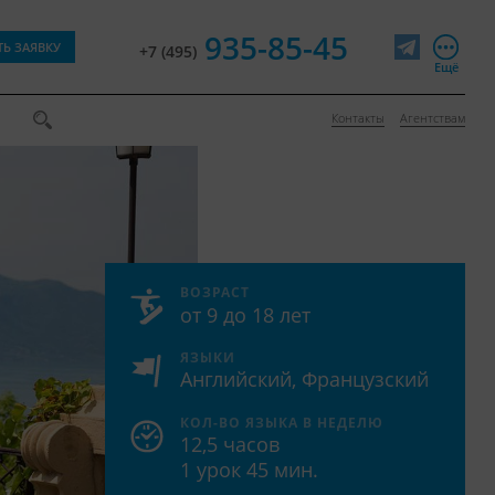
935-85-45
ТЬ ЗАЯВКУ
+7 (495)
Telegram
Ещё
Контакты
Агентствам
ВОЗРАСТ
от 9 до 18 лет
ЯЗЫКИ
Английский, Французский
КОЛ-ВО ЯЗЫКА В НЕДЕЛЮ
12,5 часов
1 урок 45 мин.