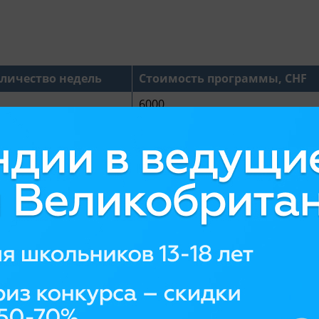
личество недель
Стоимость программы, CHF
6000
9000
12000
15000
18000