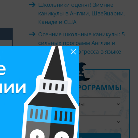
Школьники оценят! Зимние
каникулы в Англии, Швейцарии,
Канаде и США
Осенние школьные каникулы: 5
сильных программ Англии и
Европы для прогресса в языке
ПОДБОР ПРОГРАММЫ