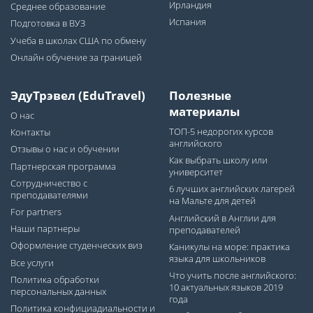
Ирландия
Среднее образование
Испания
Подготовка в ВУЗ
Учеба в школах США по обмену
Онлайн обучение за границей
ЭдуТрэвел (EduTravel)
Полезные
материалы
О нас
ТОП-5 недорогих курсов
Контакты
английского
Отзывы о нас и обучении
Как выбрать школу или
Партнерская программа
университет
Сотрудничество с
6 лучших английских лагерей
преподавателями
на Мальте для детей
For partners
Английский в Англии для
Наши партнеры
преподавателей
Оформление студенческих виз
Каникулы на море: практика
языка для школьников
Все услуги
Что учить после английского:
Политика обработки
10 актуальных языков 2019
персональных данных
года
Политика конфициадиальности и