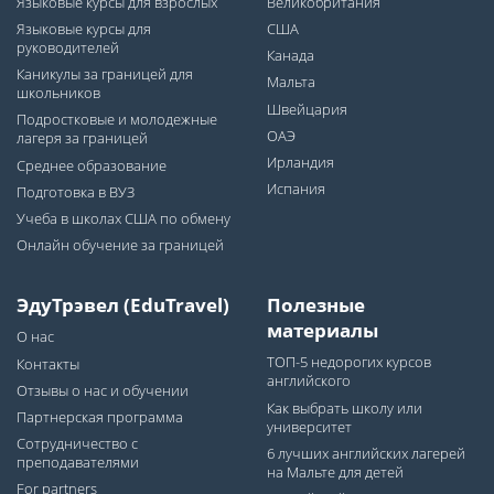
Языковые курсы для взрослых
Великобритания
Языковые курсы для
США
руководителей
Канада
Каникулы за границей для
Мальта
школьников
Швейцария
Подростковые и молодежные
ОАЭ
лагеря за границей
Ирландия
Среднее образование
Испания
Подготовка в ВУЗ
Учеба в школах США по обмену
Онлайн обучение за границей
ЭдуТрэвел (EduTravel)
Полезные
материалы
О нас
ТОП-5 недорогих курсов
Контакты
английского
Отзывы о нас и обучении
Как выбрать школу или
Партнерская программа
университет
Сотрудничество с
6 лучших английских лагерей
преподавателями
на Мальте для детей
For partners