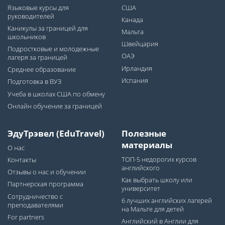
Языковые курсы для
США
руководителей
Канада
Каникулы за границей для
Мальта
школьников
Швейцария
Подростковые и молодежные
ОАЭ
лагеря за границей
Ирландия
Среднее образование
Испания
Подготовка в ВУЗ
Учеба в школах США по обмену
Онлайн обучение за границей
ЭдуТрэвел (EduTravel)
Полезные
материалы
О нас
ТОП-5 недорогих курсов
Контакты
английского
Отзывы о нас и обучении
Как выбрать школу или
Партнерская программа
университет
Сотрудничество с
6 лучших английских лагерей
преподавателями
на Мальте для детей
For partners
Английский в Англии для