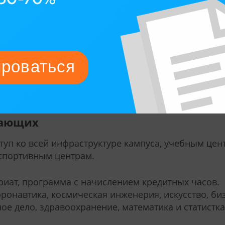
 выносит положительное решение по 58% заявок.
 подготовительные программы Pathways, которые
тнер университета – INTO. Требования к абитури
ямом поступлении. После успешного завершения
ся на первый или второй год бакалавриата или
пающих
туп ко всей инфраструктуре кампуса, учебным цен
 спортивным центрам.
вриат, программа с начислением кредитных часов.
эронавтика, космическая инженерия, искусство, би
е дело, здравоохранение, математика и статистка