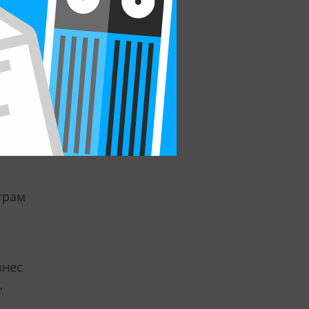
ентам
трам
знес
,