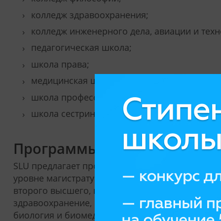
колледж здравоохранения;
колледж инженерного дела, авиации и техн
педагогическая школа;
школа права;
медицинская школа;
школа профессионального образования;
школа сестринского дела.
Программы обучения Saint Lo
SLU предлагает программы на всех уровнях выс
уровне магистратуры, небольшое число програ
второго высшего, которые походят за границе
здравоохранение, бизнес, менеджмент, маркетин
биология и биомедицина.