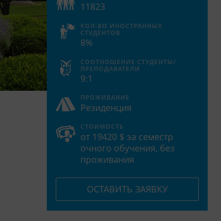
11823
КОЛ-ВО ИНОСТРАННЫХ
СТУДЕНТОВ
8%
СООТНОШЕНИЕ СТУДЕНТЫ/
ПРЕПОДАВАТЕЛИ
9:1
ПРОЖИВАНИЕ
Резиденция
СТОИМОСТЬ
от 19420 $ за семестр
очного обучения, без
проживания
ОСТАВИТЬ ЗАЯВКУ