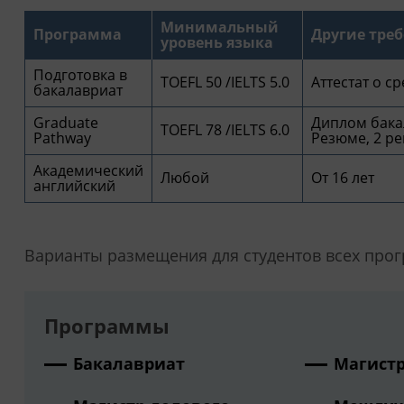
Минимальный
Программа
Другие тре
уровень языка
Подготовка в
TOEFL 50 /IELTS 5.0
Аттестат о с
бакалавриат
Graduate
Диплом бакал
TOEFL 78 /IELTS 6.0
Pathway
Резюме, 2 ре
Академический
Любой
От 16 лет
английский
Варианты размещения для студентов всех прог
Программы
Бакалавриат
Магистр