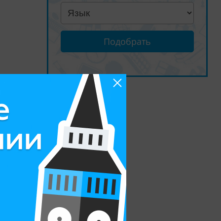
Подобрать
 на