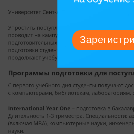
Университет Сент-Луиса – селективный вуз, он
Упростить поступление иностранцам помогают
проводит на кампусе вуза образовательный пар
подготовительных программ ниже, чем при пр
подготовки студенты автоматически переводят
продолжают учебу в магистратуре.
Программы подготовки для посту
С первого учебного дня студенты получают дос
с компьютерами, библиотекам, лабораториям,
International Year One
– подготовка в бакала
Длительность 1-3 триместра. Специальности: а
(включая MBA), компьютерные науки, инженерно
науки.