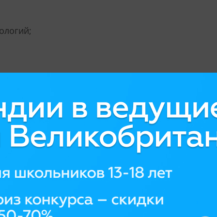
ологий;
uis University
шего образования – 100 бакалаврcких, столько же
мм аспирантуры, а также 40 программ первого и
й США. Самые популярные предметы (majors):
г, парки, отдых, досуг и фитнес, инженерное дело,