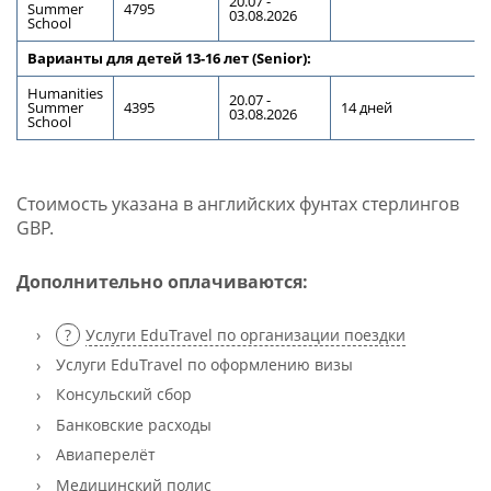
20.07 -
Summer
4
7
9
5
03.08
.2026
School
Варианты для детей
13-1
6
лет (
Senior
):
Humanities
20.07 -
Summer
4395
1
4
дней
03.08.2026
School
Стоимость указана в английских фунтах стерлингов
GBP.
Дополнительно оплачиваются:
Услуги EduTravel по организации поездки
Услуги EduTravel по оформлению визы
Консульский сбор
Банковские расходы
Авиаперелёт
Медицинский полис