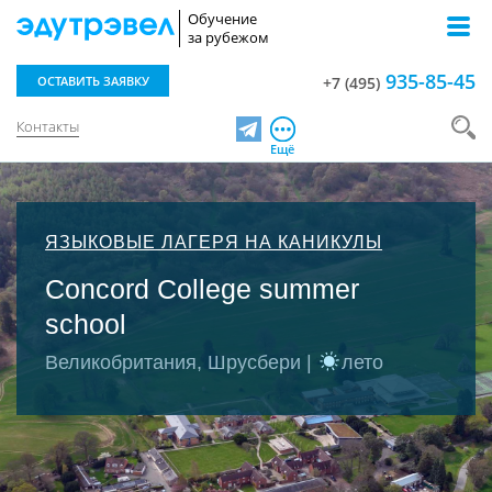
Обучение
за рубежом
935-85-45
ОСТАВИТЬ ЗАЯВКУ
+7 (495)
Контакты
Telegram
Ещё
ЯЗЫКОВЫЕ ЛАГЕРЯ НА КАНИКУЛЫ
Concord College summer
school
Великобритания, Шрусбери |
лето