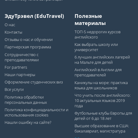
ЭдуТрэвел (EduTravel)
Полезные
материалы
О нас
ТОП-5 недорогих курсов
Контакты
английского
Отзывы о нас и обучении
Как выбрать школу или
Партнерская программа
университет
Сотрудничество с
6 лучших английских лагерей
преподавателями
на Мальте для детей
For partners
Английский в Англии для
Наши партнеры
преподавателей
Оформление студенческих виз
Каникулы на море: практика
языка для школьников
Все услуги
Что учить после английского:
Политика обработки
10 актуальных языков 2019
персональных данных
года
Политика конфициадиальности и
Футбольные клубы Европы для
использования cookies
детей от 6 до 18 лет
Нашли ошибку на сайте?
Высшее образование в США:
бакалавриат, магистратура