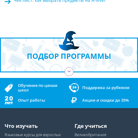
Чек-лист: как выбрать предметы на A-level
ПОДБОР ПРОГРАММЫ
›
Обучение по ценам
Поддержка за рубежом
школ
Опыт работы
Акции и скидки до 35%
Что изучать
Где учиться
Языковые курсы для взрослых
Великобритания