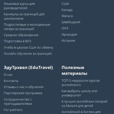
Языковые курсы для
США
руководителей
Канада
Каникулы за границей для
Мальта
школьников
Швейцария
Подростковые и молодежные
ОАЭ
лагеря за границей
Ирландия
Среднее образование
Испания
Подготовка в ВУЗ
Учеба в школах США по обмену
Онлайн обучение за границей
ЭдуТрэвел (EduTravel)
Полезные
материалы
О нас
ТОП-5 недорогих курсов
Контакты
английского
Отзывы о нас и обучении
Как выбрать школу или
Партнерская программа
университет
Сотрудничество с
6 лучших английских лагерей
преподавателями
на Мальте для детей
For partners
Английский в Англии для