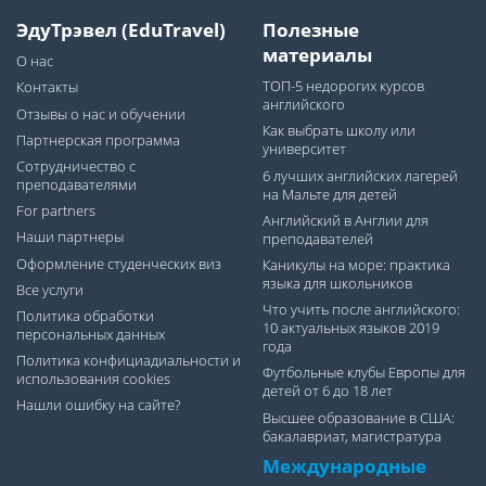
ЭдуТрэвел (EduTravel)
Полезные
материалы
О нас
ТОП-5 недорогих курсов
Контакты
английского
Отзывы о нас и обучении
Как выбрать школу или
Партнерская программа
университет
Сотрудничество с
6 лучших английских лагерей
преподавателями
на Мальте для детей
For partners
Английский в Англии для
Наши партнеры
преподавателей
Оформление студенческих виз
Каникулы на море: практика
языка для школьников
Все услуги
Что учить после английского:
Политика обработки
10 актуальных языков 2019
персональных данных
года
Политика конфициадиальности и
Футбольные клубы Европы для
использования cookies
детей от 6 до 18 лет
Нашли ошибку на сайте?
Высшее образование в США:
бакалавриат, магистратура
Международные