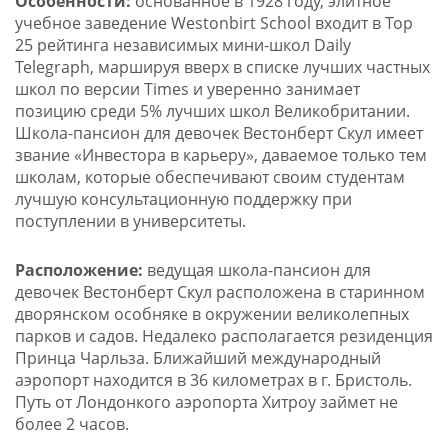
Особенности:
основанное в 1928 году, элитное
учебное заведение Westonbirt School входит в Top
25 рейтинга независимых мини-школ Daily
Telegraph, маршируя вверх в списке лучших частных
школ по версии Times и уверенно занимает
позицию среди 5% лучших школ Великобритании.
Школа-пансион для девочек Вестонберт Скул имеет
звание «Инвестора в карьеру», даваемое только тем
школам, которые обеспечивают своим студентам
лучшую консультационную поддержку при
поступлении в университеты.
Расположение:
ведущая школа-пансион для
девочек Вестонберт Скул расположена в старинном
дворянском особняке в окружении великолепных
парков и садов. Недалеко располагается резиденция
Принца Чарльза. Ближайший международный
аэропорт находится в 36 километрах в г. Бристоль.
Путь от Лондонкого аэропорта Хитроу займет не
более 2 часов.