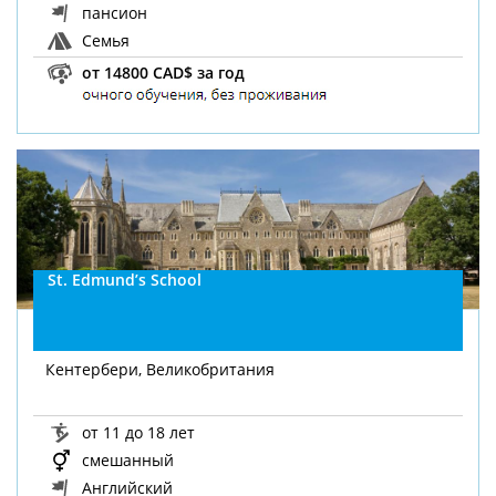
пансион
Семья
от 14800 CAD$ за год
St. Edmund’s School
Кентербери, Великобритания
от 11 до 18 лет
смешанный
Английский