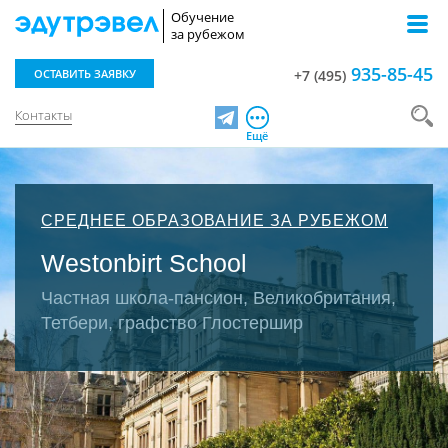
Обучение
за рубежом
935-85-45
ОСТАВИТЬ ЗАЯВКУ
+7 (495)
Контакты
Telegram
Ещё
СРЕДНЕЕ ОБРАЗОВАНИЕ ЗА РУБЕЖОМ
Westonbirt School
Частная школа-пансион, Великобритания,
Тетбери, графство Глостершир