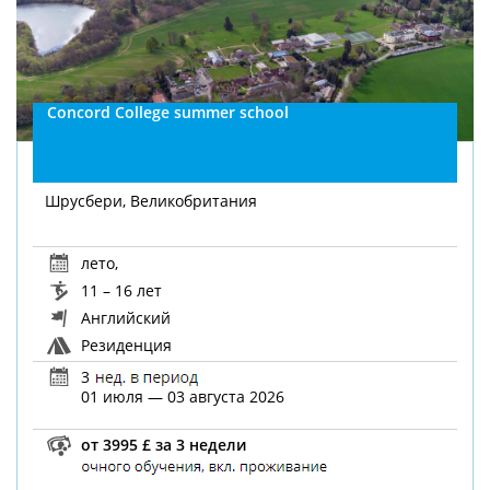
Concord College summer school
Шрусбери, Великобритания
лето
,
11 – 16 лет
Английский
Резиденция
3
01 июля — 03 августа 2026
от 3995 £ за 3 недели