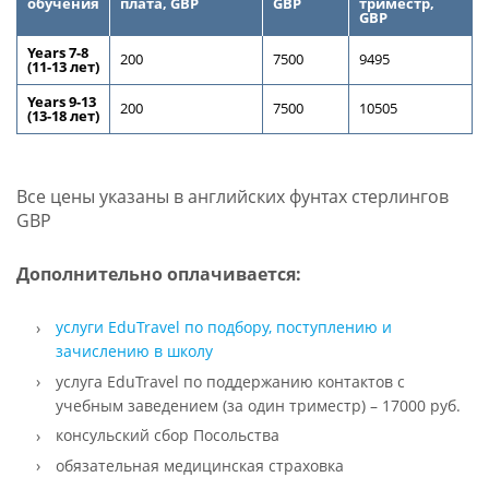
обучения
плата, GBP
GBP
триместр,
GBP
Years 7-8
200
7500
9495
(11-13 лет)
Years 9-13
200
7500
10505
(13-18 лет)
Все цены указаны в английских фунтах стерлингов
GBP
Дополнительно оплачивается:
услуги EduTravel по подбору, поступлению и
зачислению в школу
услуга EduTravel по поддержанию контактов с
учебным заведением (за один триместр) – 17000 руб.
консульский сбор Посольства
обязательная медицинская страховка