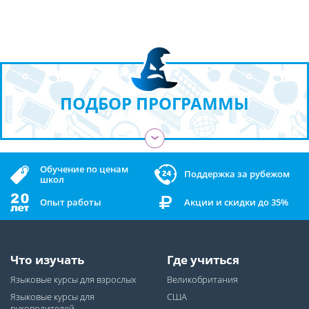
ПОДБОР ПРОГРАММЫ
›
Обучение по ценам
Поддержка за рубежом
школ
Опыт работы
Акции и скидки до 35%
Что изучать
Где учиться
Языковые курсы для взрослых
Великобритания
Языковые курсы для
США
руководителей