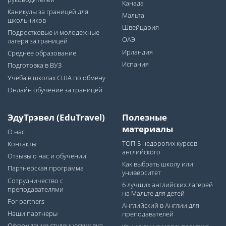
Канада
Каникулы за границей для
Мальта
школьников
Швейцария
Подростковые и молодежные
ОАЭ
лагеря за границей
Ирландия
Среднее образование
Испания
Подготовка в ВУЗ
Учеба в школах США по обмену
Онлайн обучение за границей
ЭдуТрэвел (EduTravel)
Полезные
материалы
О нас
ТОП-5 недорогих курсов
Контакты
английского
Отзывы о нас и обучении
Как выбрать школу или
Партнерская программа
университет
Сотрудничество с
6 лучших английских лагерей
преподавателями
на Мальте для детей
For partners
Английский в Англии для
Наши партнеры
преподавателей
Оформление студенческих виз