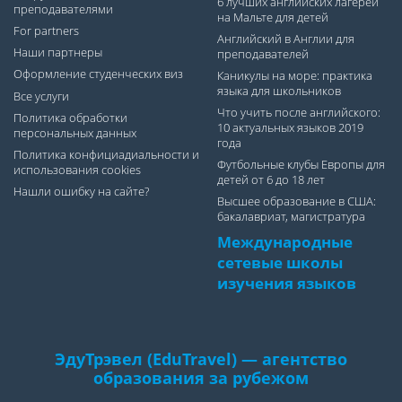
6 лучших английских лагерей
преподавателями
на Мальте для детей
For partners
Английский в Англии для
Наши партнеры
преподавателей
Оформление студенческих виз
Каникулы на море: практика
языка для школьников
Все услуги
Что учить после английского:
Политика обработки
10 актуальных языков 2019
персональных данных
года
Политика конфициадиальности и
Футбольные клубы Европы для
использования cookies
детей от 6 до 18 лет
Нашли ошибку на сайте?
Высшее образование в США:
бакалавриат, магистратура
Международные
сетевые школы
изучения языков
ЭдуТрэвел (EduTravel) — агентство
образования за рубежом