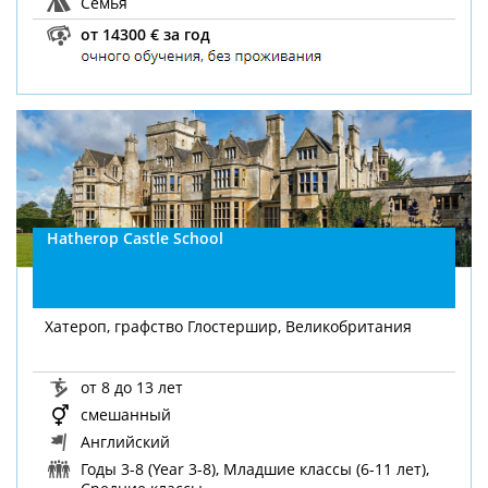
Семья
от 14300 € за год
Hatherop Castle School
Хатероп, графство Глостершир, Великобритания
от 8 до 13 лет
смешанный
Английский
Годы 3-8 (Year 3-8), Младшие классы (6-11 лет),