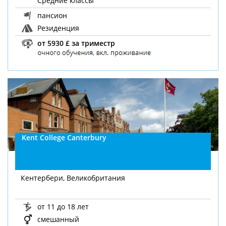
Средние классы
пансион
Резиденция
от 5930 £ за триместр
Kent College Canterbury
Кентербери, Великобритания
от 11 до 18 лет
смешанный