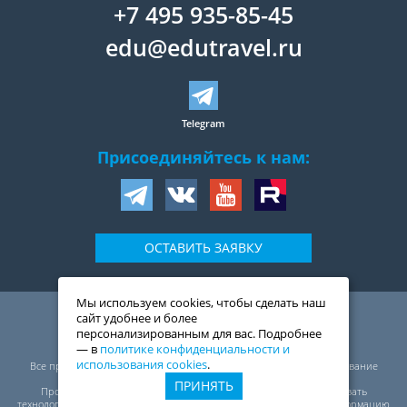
+7 495 935-85-45
edu@edutravel.ru
Telegram
Присоединяйтесь к нам:
ОСТАВИТЬ ЗАЯВКУ
Мы используем cookies, чтобы сделать наш
109044
,
Россия
,
Москва
,
сайт удобнее и более
ул. Воронцовская, д. 20,
персонализированным для вас. Подробнее
2-й подъезд, 1-ый этаж
— в
политике конфиденциальности и
© ООО «Трэвелмарт сервис», 1999—2026
использования cookies
.
Все права защищены. Перепечатка, полное или частичное копирование
материалов сайта запрещены.
ПРИНЯТЬ
Проект ЭдуТрэвел (EduTravel) оставляет за собой право использовать
технологию «cookies». «Cookies» не содержат конфиденциальную информацию