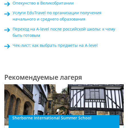
Опекунство в Великобритании
Услуги EduTravel по организации получения
начального и среднего образования
Переход на A-level после российской школы: к чему
быть готовым
Чек-лист: как выбрать предметы на A-level
Рекомендуемые лагеря
Sherborne International Summer School