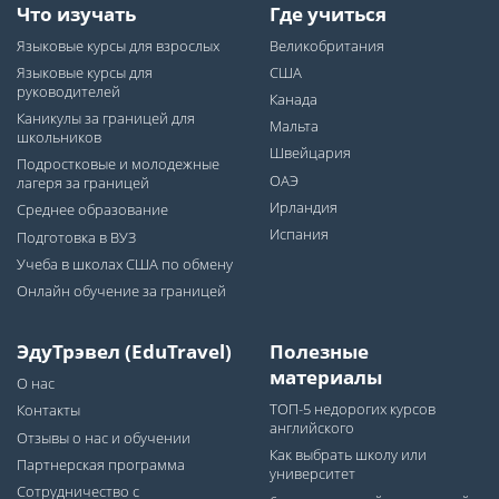
Что изучать
Где учиться
Языковые курсы для взрослых
Великобритания
Языковые курсы для
США
руководителей
Канада
Каникулы за границей для
Мальта
школьников
Швейцария
Подростковые и молодежные
ОАЭ
лагеря за границей
Ирландия
Среднее образование
Испания
Подготовка в ВУЗ
Учеба в школах США по обмену
Онлайн обучение за границей
ЭдуТрэвел (EduTravel)
Полезные
материалы
О нас
ТОП-5 недорогих курсов
Контакты
английского
Отзывы о нас и обучении
Как выбрать школу или
Партнерская программа
университет
Сотрудничество с