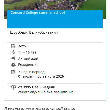
Concord College summer school
Шрусбери, Великобритания
лето
,
11 – 16 лет
Английский
Резиденция
3
01 июля — 03 августа 2026
от 3995 £ за 3 недели
Другие средние учебные