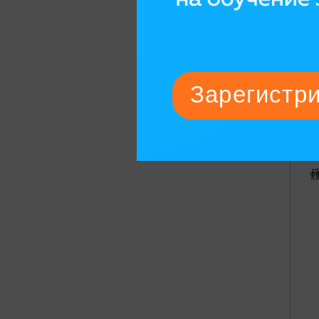
С
В
F
О