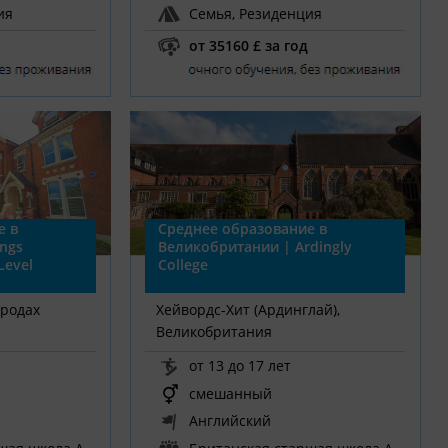
ия
Семья, Резиденция
от 35160 £ за год
е в
Среднее образование в
ngs
Великобритании | Ardingly
Level
College
ородах
Хейвордс-Хит (Ардинглай),
Великобритания
от 13 до 17 лет
смешанный
Английский