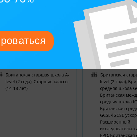
реднее образование в
Среднее образовани
еликобритании | Cardiff Sixth
Великобритании | D
orm College Cambridge
College
ксфорд, Великобритания
Лондон, Великобрита
от 16 до 17 лет
от 14 лет
смешанный
смешанный
Английский
Английский
Британская старшая школа A-
Британская стар
level (2 года), Старшие классы
level (2 года), Бр
(14-18 лет)
средняя школа G
Британская меж
средняя школа iG
Британская сред
GCSE/iGCSE ускоре
Расширенный
исследовательск
EPQ, Британская