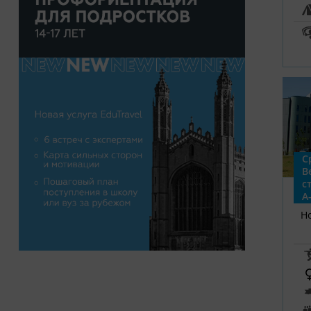
С
В
с
A-
Н