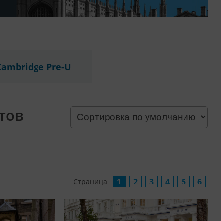
Cambridge Pre-U
тов
1
2
3
4
5
6
Страница