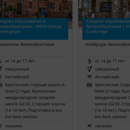
реднее образование в
Среднее образовани
еликобритании | MPW College
Великобритании | M
irmingham
Cambridge
ирмингем, Великобритания
Кембридж, Великобр
от 14 до 17 лет
от 14 до 17 лет
смешанный
смешанный
Английский
Английский
Британская старшая школа A-
Британская стар
level (2 года), Британская
level (2 года), Бр
международная средняя
международная 
школа iGCSE, Старшие классы
школа iGCSE, Ст
(14-18 лет), Подготовка в вуз
(14-18 лет), Подг
(на базе школы)
(на базе школы)
пансион
пансион