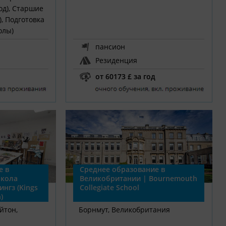
год), Старшие
), Подготовка
олы)
пансион
Резиденция
от 60173 £ за год
е в
Среднее образование в
Школа
Великобритании | Bournemouth
ингз (Kings
Collegiate School
)
йтон,
Борнмут, Великобритания