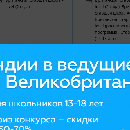
Британская старшая школа A-
Британская стар
level (2 года)
level (2 года), Бр
старшая школа A-l
Британская стар
level (расширенн
программа), Ста
(14-18 лет)
пансион
дневная
Резиденция
Семья, Резиденц
от 60827 £ за всю программу
от 42631 £ за год