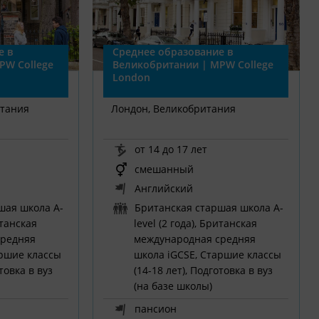
е в
Среднее образование в
PW College
Великобритании | MPW College
London
итания
Лондон, Великобритания
от 14 до 17 лет
смешанный
Английский
шая школа A-
Британская старшая школа A-
итанская
level (2 года), Британская
средняя
международная средняя
аршие классы
школа iGCSE, Старшие классы
отовка в вуз
(14-18 лет), Подготовка в вуз
(на базе школы)
пансион