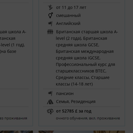
от 11 до 17 лет
смешанный
Английский
шая школа A-
Британская старшая школа A-
итанская
level (2 года), Британская
evel (1 год),
средняя школа GCSE,
(на базе
Британская международная
средняя школа iGCSE,
Профессиональный курс для
старшеклассников BTEC,
Средние классы, Старшие
классы (14-18 лет)
пансион
Семья, Резиденция
от 52785 £ за год