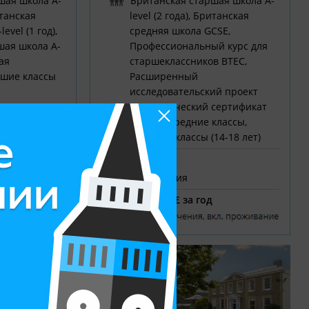
шая школа A-
Британская старшая школа A-
итанская
level (2 года), Британская
evel (1 год),
средняя школа GCSE,
шая школа A-
Профессиональный курс для
ая
старшеклассников BTEC,
ршие классы
Расширенный
исследовательский проект
EPQ, Творческий сертификат
LAMDA, Средние классы,
Старшие классы (14-18 лет)
пансион
ия
Резиденция
от 30750 £ за год