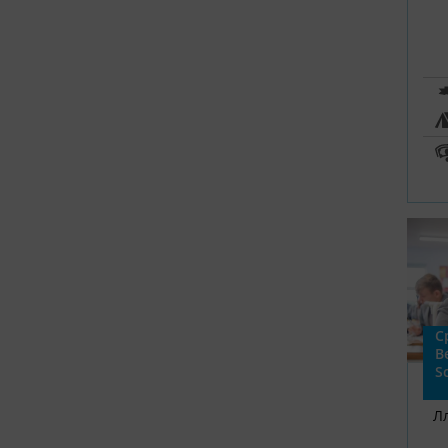
С
В
S
Л