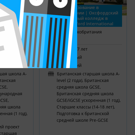
е в
Среднее образование в
avid Game
Великобритании | Оксфордский
международный колледж в
Брайтоне (Oxford International
College Brighton)
ния
Брайтон, Великобритания
от 13 до 17 лет
смешанный
Английский
шая школа A-
Британская старшая школа A-
итанская
level (2 года), Британская
CSE,
средняя школа GCSE,
дународная
Британская средняя школа
CSE,
GCSE/iGCSE ускоренная (1 год),
няя школа
Старшие классы (14-18 лет),
нная (1 год),
Подготовка к британской
средней школе Pre-GCSE
ий проект
 старшая