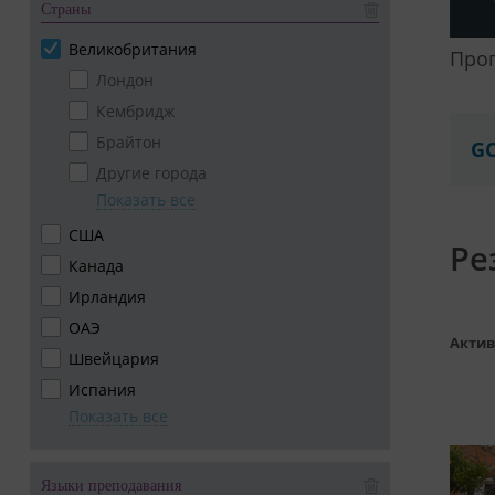
Страны
Великобритания
Про
Лондон
Кембридж
Брайтон
GC
Другие города
Показать все
США
Ре
Канада
Ирландия
ОАЭ
Актив
Швейцария
Испания
Показать все
Языки преподавания