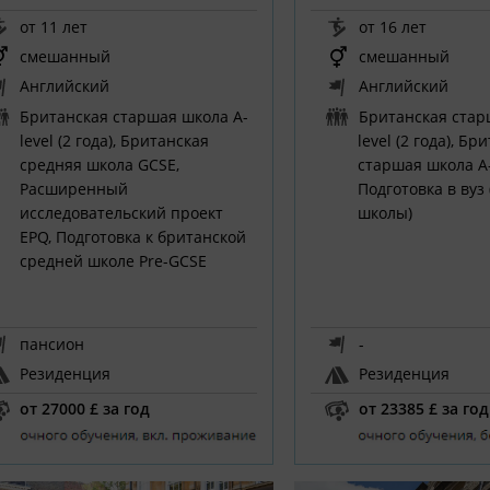
от 11 лет
от 16 лет
смешанный
смешанный
Английский
Английский
Британская старшая школа A-
Британская стар
level (2 года), Британская
level (2 года), Бр
средняя школа GCSE,
старшая школа A-l
Расширенный
Подготовка в вуз 
исследовательский проект
школы)
EPQ, Подготовка к британской
средней школе Pre-GCSE
пансион
-
Резиденция
Резиденция
от 27000 £ за год
от 23385 £ за год