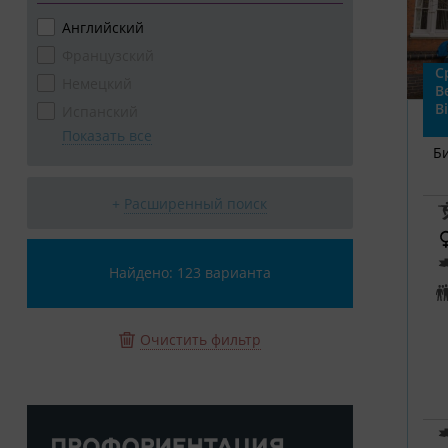
Английский
Французский
С
Немецкий
В
B
Испанский
Показать все
Б
+
Расширенный поиск
Найдено: 123 варианта
Очистить фильтр