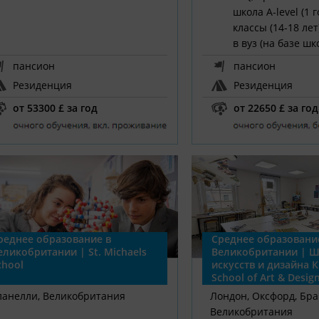
школа A-level (1 
классы (14-18 лет
в вуз (на базе шк
пансион
пансион
Резиденция
Резиденция
от 53300 £ за год
от 22650 £ за год
реднее образование в
Среднее образовани
еликобритании | St. Michaels
Великобритании | 
chool
искусств и дизайна К
School of Art & Design
ланелли, Великобритания
Лондон, Оксфорд, Бра
Великобритания