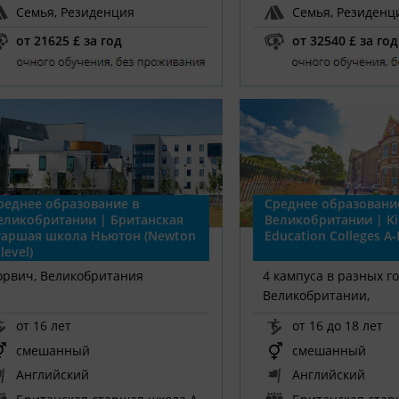
Семья, Резиденция
Семья, Резиденц
от 21625 £ за год
от 32540 £ за год
реднее образование в
Среднее образовани
еликобритании | Британская
Великобритании | Ki
таршая школа Ньютон (Newton
Education Colleges A-
level)
орвич, Великобритания
4 кампуса в разных г
Великобритании,
Великобритания
от 16 лет
от 16 до 18 лет
смешанный
смешанный
Английский
Английский