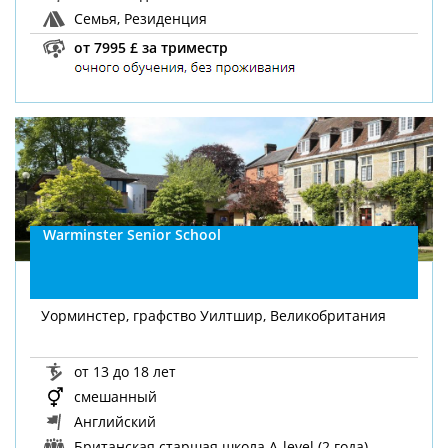
Семья, Резиденция
от 7995 £ за триместр
Warminster Senior School
Уорминстер, графство Уилтшир, Великобритания
от 13 до 18 лет
смешанный
Английский
Британская старшая школа A-level (2 года),