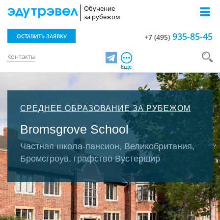
Обучение
за рубежом
935-85-45
ОСТАВИТЬ ЗАЯВКУ
+7 (495)
Контакты
Telegram
Ещё
СРЕДНЕЕ ОБРАЗОВАНИЕ ЗА РУБЕЖОМ
Bromsgrove School
Частная школа-пансион, Великобритания,
Бромсгроув, графство Вустершир