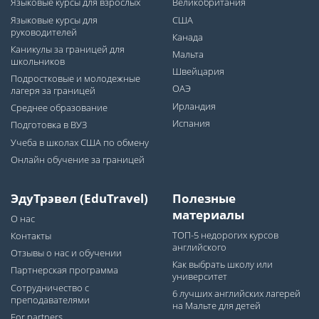
Языковые курсы для взрослых
Великобритания
Языковые курсы для
США
руководителей
Канада
Каникулы за границей для
Мальта
школьников
Швейцария
Подростковые и молодежные
ОАЭ
лагеря за границей
Ирландия
Среднее образование
Испания
Подготовка в ВУЗ
Учеба в школах США по обмену
Онлайн обучение за границей
ЭдуТрэвел (EduTravel)
Полезные
материалы
О нас
ТОП-5 недорогих курсов
Контакты
английского
Отзывы о нас и обучении
Как выбрать школу или
Партнерская программа
университет
Сотрудничество с
6 лучших английских лагерей
преподавателями
на Мальте для детей
For partners