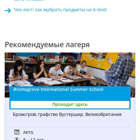
Чек-лист: как выбрать предметы на A-level
Рекомендуемые лагеря
Bromsgrove International Summer School
Бромсгров, графство Вустершир, Великобритания
лето
,
8 – 17 лет