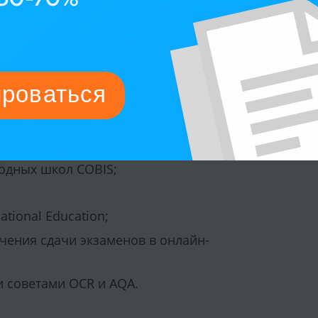
 Russell Group.
ы первого приоритета.
одных школ COBIS;
tional Education;
ечения сдачи экзаменов в онлайн-
 советами OCR и AQA.