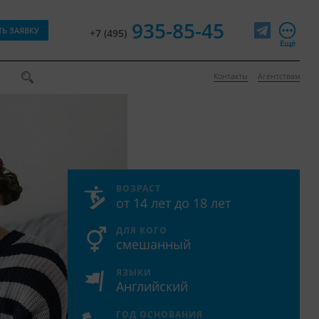
935-85-45
ТЬ ЗАЯВКУ
+7 (495)
Telegram
Ещё
Контакты
Агентствам
ВОЗРАСТ
от 14 лет до 18 лет
ДЛЯ КОГО
смешанный
ЯЗЫКИ
Английский
ГОД ОСНОВАНИЯ