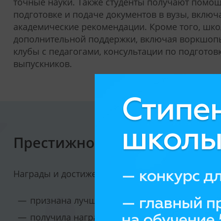
точные науки. Также студенты получают помощ
подготовке и подаче документов в вузы, вклю
академические рекомендации. Кроме того, шк
дополнительной поддержки, включая воркшоп
клубы с педагогами, консультации по подготовк
выпускников.
Престижность учебного зав
Награды и достижения:
признана лучшей онлайн-школой в Сингапуре
получила награду Best Use of Technology от 