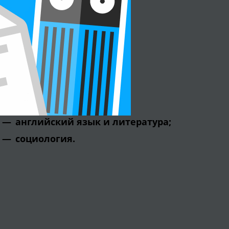
A-level.
Специализация:
экономика;
политика;
иностранные языки;
английский язык и литература;
социология.