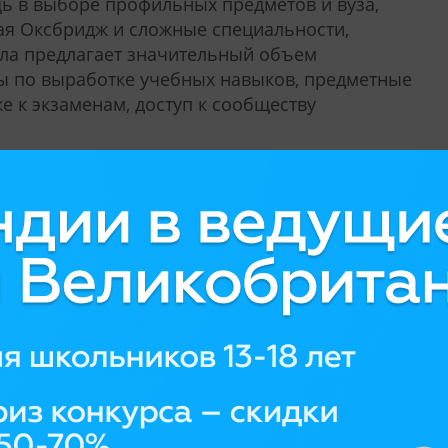
ь в выборе профильных предметов и вуза,
чая Оксбридж и сложные специальности,
ола предлагает значительный объем
ы по выработке учебных навыков, предметные
е к экзаменам, доступ к сообществу
едения
 (Which School Advisor, 2024);
Talk Education, 2024;