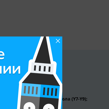
Программы:
британская средняя школа (Y7-Y9);
IGCSE;