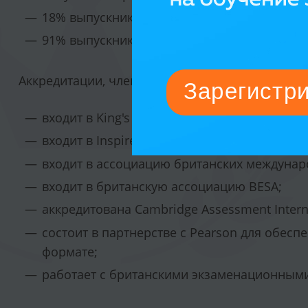
18% выпускников поступают в университеты
91% выпускников поступают в университет
Аккредитации, членство в организациях:
входит в King's Education Group;
входит в Inspired Education Group;
входит в ассоциацию британских междунар
входит в британскую ассоциацию BESA;
аккредитована Cambridge Assessment Interna
состоит в партнерстве с Pearson для обесп
формате;
работает с британскими экзаменационными