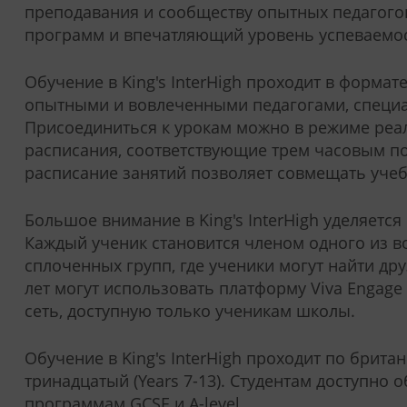
преподавания и сообществу опытных педагого
программ и впечатляющий уровень успеваемос
Обучение в King's InterHigh проходит в форма
опытными и вовлеченными педагогами, специ
Присоединиться к урокам можно в режиме реал
расписания, соответствующие трем часовым поя
расписание занятий позволяет совмещать учебу
Большое внимание в King's InterHigh уделяет
Каждый ученик становится членом одного из 
сплоченных групп, где ученики могут найти дру
лет могут использовать платформу Viva Engag
сеть, доступную только ученикам школы.
Обучение в King's InterHigh проходит по британ
тринадцатый (Years 7-13). Студентам доступно 
программам GCSE и A-level.