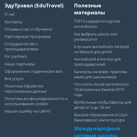
ЭдуТрэвел (EduTravel)
Полезные
материалы
О нас
ТОП-5 недорогих курсов
Контакты
английского
Отзывы о нас и обучении
Как выбрать школу или
Партнерская программа
университет
Сотрудничество с
6 лучших английских лагерей
преподавателями
на Мальте для детей
For partners
Английский в Англии для
Наши партнеры
преподавателей
Оформление студенческих виз
Каникулы на море: практика
языка для школьников
Все услуги
Что учить после английского:
Политика обработки
10 актуальных языков 2019
персональных данных
года
Политика конфициадиальности и
Футбольные клубы Европы для
использования cookies
детей от 6 до 18 лет
Нашли ошибку на сайте?
Высшее образование в США:
бакалавриат, магистратура
Международные
сетевые школы