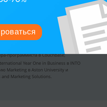
iness Management в Queen Mary
равлению Economics and Strategy for
ас занимает должность директора по
ol;
nternational Foundation in Science and
лавриат по направлению Computer
Games Engineering в University of Leeds
d Artificial Intelligence в University of
ера-программиста в Couchbase;
ernational Year One in Business в INTO
 Marketing в Aston University и
and Marketing Solutions.