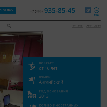
935-85-45
ТЬ ЗАЯВКУ
+7 (495)
Telegram
Ещё
Контакты
Агентствам
ВОЗРАСТ
от 16 лет
ЯЗЫКИ
Английский
ГОД ОСНОВАНИЯ
2013
КОЛ-ВО ИНОСТРАННЫХ