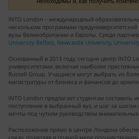
необходимы и, как получить компен
INTO London – международный образовательн
нескольким программам предуниверситетской 
вузы Великобритании и Европы. Среди партне
University Belfast
,
Newcastle University
,
Universit
Основанный в 2013 году, сегодня центр INTO L
университетами, включая наиболее престижные
Russell Group. Учащиеся могут выбрать из бол
магистратуры от бизнеса и финансов до архитек
INTO London предлагает студентам составить 
поступление в выбранный вуз, и шаг за шагом 
мечты под чутким руководством внимательных 
Расположение прямо в центре Лондона обеспе
среду, позволяя в полной мере прочувствоват