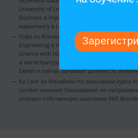
окончила бакалавриат по направлению Bus
University of London и магистратуру по нап
Business в Imperial College London и сейч
маркетингу в Leading Your International Scho
Тофа из Южной Африки по окончании курса I
Engineering в INTO London окончила бака
Science with High-Performance Graphics and 
и магистратуру по направлению Data Science an
Exeter и сейчас занимает должность инжен
Ка Сенг из Малайзии по окончании курса Int
London окончил бакалавриат по направлению
основал собственную компанию KKS Brands 