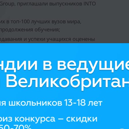
l Group, приглашали выпускников INTO
их в топ-100 лучших вузов мира,
 продолжения обучения;
одавания и успехи учащихся оценены
ерки Independent Schools Inspectorate в
al Foundation in Art and Design в INTO
бакалавриат по направлению Fashion
Fashion и сотрудничает в журналами GQ
rnational Foundation в INTO London