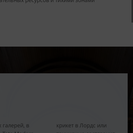
ательных ресурсов и тихими зонами
 галерей, в
крикет в Лордс или