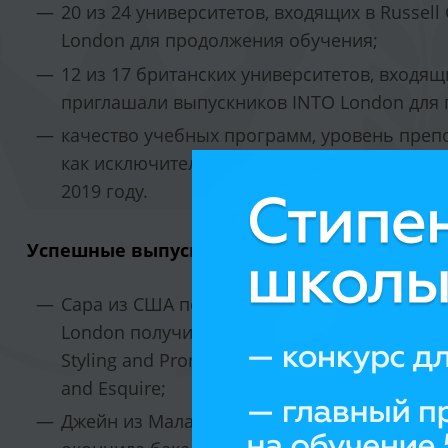
20 из 24 университетов, входящих в Russel
London для продолжения обучения;
12 из 17 британских университетов, входящ
приглашали выпускников INTO London для
качество учебных программ, уровень преп
как
исключительные
в ходе последней пров
2019 году.
Успешные выпускники:
Сара из США по окончании курса Internation
London получила приглашение и окончила 
Styling and Promotion в London College of 
and Esquire;
Джейн из Малайзии по окончании курса Inte