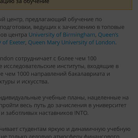
сацию за обучение
ый центр, предлагающий обучение по
подготовки, ведущих к зачислению в топовые
ров центра
University of Birmingham
,
Queen’s
y of Exeter
,
Queen Mary University of London
.
ondon сотрудничает с более чем 100
 исследовательские институты, входящие в
ее чем 1000 направлений бакалавриата и
туры и искусства.
индивидуальные учебные планы, нацеленные на
пройти весь путь до зачисления в университет
и заботливых наставников INTO.
чивает студентам яркую и динамичную учебную
ь не только деловую атмосферу финансового