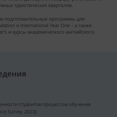
умных туристических кварталов.
ам подготовительные программы для
ation и International Year One – а также
er’s и курсы академического английского.
едения
енности студентов процессом обучения
ce Survey, 2023);