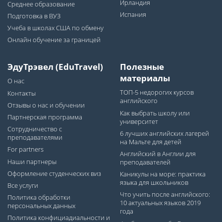
Ирландия
Среднее образование
Испания
Подготовка в ВУЗ
Учеба в школах США по обмену
Онлайн обучение за границей
ЭдуТрэвел (EduTravel)
Полезные
материалы
О нас
ТОП-5 недорогих курсов
Контакты
английского
Отзывы о нас и обучении
Как выбрать школу или
Партнерская программа
университет
Сотрудничество с
6 лучших английских лагерей
преподавателями
на Мальте для детей
For partners
Английский в Англии для
Наши партнеры
преподавателей
Оформление студенческих виз
Каникулы на море: практика
языка для школьников
Все услуги
Что учить после английского:
Политика обработки
10 актуальных языков 2019
персональных данных
года
Политика конфициадиальности и