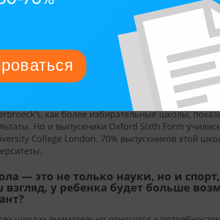
о выбрать проживание в семье. Питаются школьн
нимающих семьях.
ая из школ дает больше возможносте
ьный британский вуз по окончании? 
пускники?
три школы дают своим учащимся те навыки, знани
ходимы для поступления в сильный вуз. С точки зр
erbroeck's, как более избирательные школы, пок
льтаты. Но и выпускники Oxford Sixth Form учились 
iversity College London. 70% выпускников этой ш
ерситеты.
ла — это не только науки, но и спорт,
 взгляд, у ребенка будет больше во
ант?
сех школах внимательно относятся к потребностя