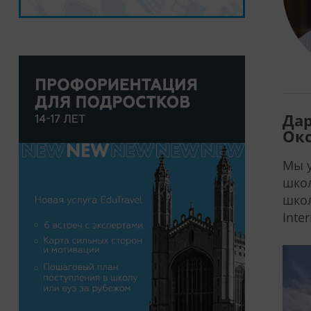
Дар
Ок
Мы у
школ
школ
Inter