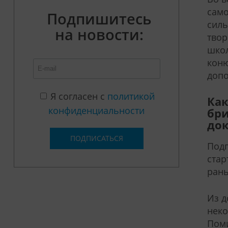
само
Подпишитесь
силь
на новости:
твор
школ
коню
допо
Я согласен с
политикой
Как
конфиденциальности
бри
док
ПОДПИСАТЬСЯ
Подг
стар
ран
Из д
неко
Поми