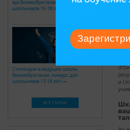
вуз Великобритании: конкурс для
можн
школьников 16-18 лет
при
Как
сил
вы
Все 
необ
d'Ov
Стипендии в ведущие школы
резу
Великобритании: конкурс для
школьников 13-18 лет
и Un
унив
ВСЕ СТАТЬИ
Шко
ваш
тал
Во в