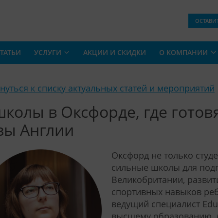
ОСТАВИ
ТАТЬИ
УСЛУГИ
АКЦИИ И СКИДКИ
О КОМПАНИИ
рнуться к списку актуальных статей и мероприятий
школы в Оксфорде, где готов
зы Англии
Оксфорд не только студе
сильные школы для подг
Великобритании, развит
спортивных навыков реб
ведущий специалист Edu
высшему образованию, 