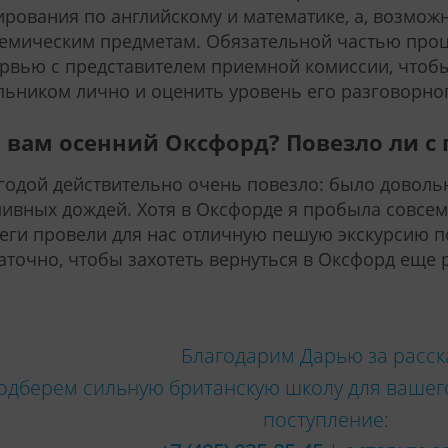
ирования по английскому и математике, а, возможн
емическим предметам. Обязательной частью проц
рвью с представителем приемной комиссии, чтоб
ьником лично и оценить уровень его разговорног
 вам осенний Оксфорд? Повезло ли с
годой действительно очень повезло: было довольн
ивных дождей. Хотя в Оксфорде я пробыла совсем
еги провели для нас отличную пешую экскурсию по
аточно, чтобы захотеть вернуться в Оксфорд еще р
Благодарим Дарью за расск
одберем сильную британскую школу для вашего
поступление: