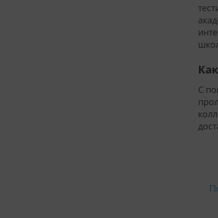
тест
акад
инте
школ
Как
С по
прол
колл
дост
П