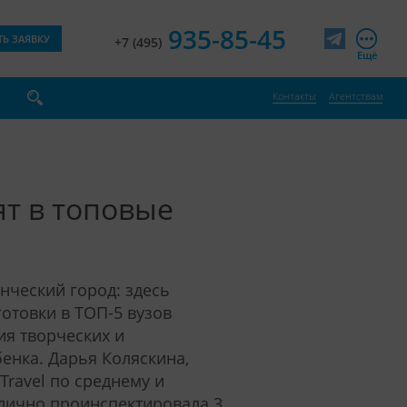
935-85-45
ТЬ ЗАЯВКУ
+7 (495)
Telegram
Ещё
Контакты
Агентствам
ят в топовые
нческий город: здесь
отовки в ТОП-5 вузов
ия творческих и
енка. Дарья Коляскина,
Travel по среднему и
лично проинспектировала 3