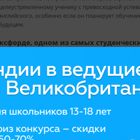
целеустремленному ученику с превосходной успе
английского, особенно если он планирует обучени
будущем.
ксфорде, одном из самых студенчески
лах тоже царит культ знаний? Как б
мосферу школ?
сфера оксфордских школ вдохновляет стать лучше
ордских школьников масса возможностей: к пример
 получают студенческие удостоверения Оксфордск
зуются инфраструктурой вуза. Они посещают зак
лашенных спикеров: ведущих ученых, бизнесменов
 устроено проживание, питание в шк
ьники живут в студенческих резиденциях в пешей
 на расстоянии короткой поездки на автобусе. В Ox