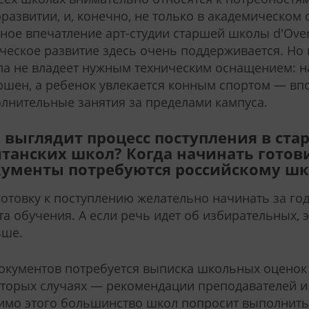
развитии, и, конечно, не только в академическом
ное впечатление арт-студии старшей школы d'Over
ческое развитие здесь очень поддерживается. Но
а не владеет нужным техническим оснащением: н
шен, а ребенок увлекается конным спортом — вп
лнительные занятия за пределами кампуса.
 выглядит процесс поступления в ста
танских школ? Когда начинать готов
ументы потребуются российскому ш
отовку к поступлению желательно начинать за го
та обучения. А если речь идет об избирательных, 
ьше.
окументов потребуется выписка школьных оценок з
торых случаях — рекомендации преподавателей и
мо этого большинство школ попросит выполнить