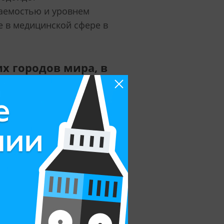
ваемостью и уровнем
е в медицинской сфере в
х городов мира, в
ы вы описали
й версией себя. И у
у, ребята из Oxford Sixth
ого университета и
рытые лекции
, художников.
олах?
 доступности от школы,
ford Sixth Form и OIC