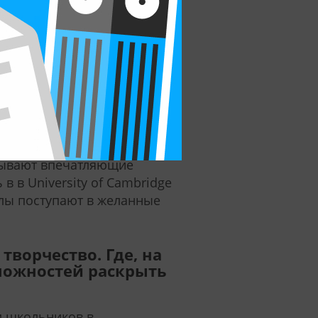
ики в столовых школ или
й поступить в
И куда поступают
я и инструменты, которые
ения статистики, OIC и
азывают впечатляющие
в в University of Cambridge
колы поступают в желанные
 творчество. Где, на
зможностей раскрыть
м школьников в