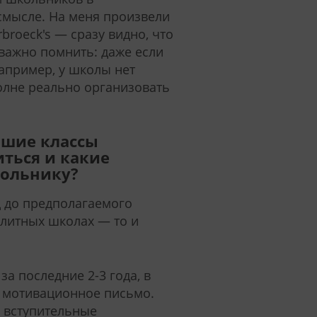
 смысле. На меня произвели
broeck's — сразу видно, что
 важно помнить: даже если
апример, у школы нет
олне реально организовать
ршие классы
иться и какие
кольнику?
д до предполагаемого
элитных школах — то и
а последние 2-3 года, в
 мотивационное письмо.
 вступительные