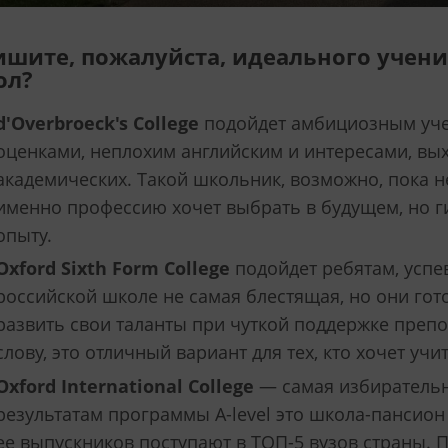
шите, пожалуйста, идеального учени
ол?
d'Overbroeck's College
подойдет амбициозным уч
оценками, неплохим английским и интересами, в
академических. Такой школьник, возможно, пока не
именно профессию хочет выбрать в будущем, но г
опыту.
Oxford Sixth Form College
подойдет ребятам, успе
российской школе не самая блестящая, но они гот
развить свои таланты при чуткой поддержке препо
слову, это отличный вариант для тех, кто хочет учи
Oxford International College
— самая избирательн
результатам программы A-level это школа-пансио
ее выпускников поступают в ТОП-5 вузов страны. 