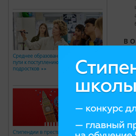
В О
шко
ат
Среднее образование за рубежом: два
пути к поступлению в вуз для
Атмо
подростков
оксф
Form
поль
приг
Как
Школ
Стипендии в престижный творческий
либо