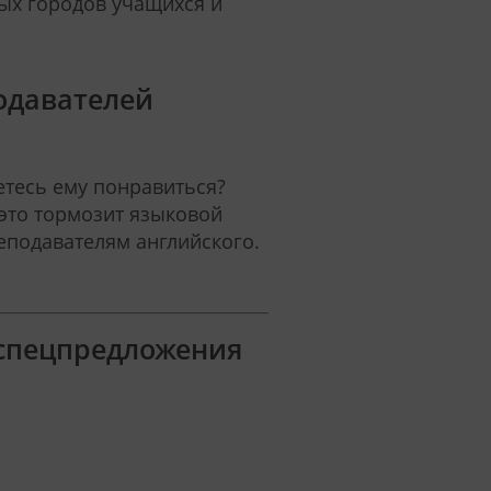
ых городов учащихся и
одавателей
етесь ему понравиться?
 это тормозит языковой
еподавателям английского.
 спецпредложения