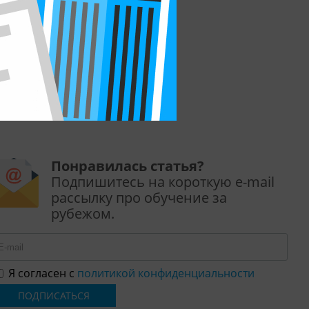
5 причин учить английский в
школе EC на Мальте
ar
Понравилась статья?
Подпишитесь на короткую e-mail
рассылку про обучение за
рубежом.
Я согласен с
политикой конфиденциальности
ПОДПИСАТЬСЯ