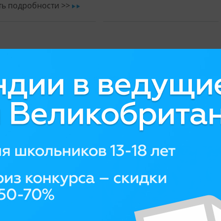
ть подробности >>
ar
Забронируем обучение по цена
+7 (495) 935-85-45
|
оставьте запро
Смотрите также: