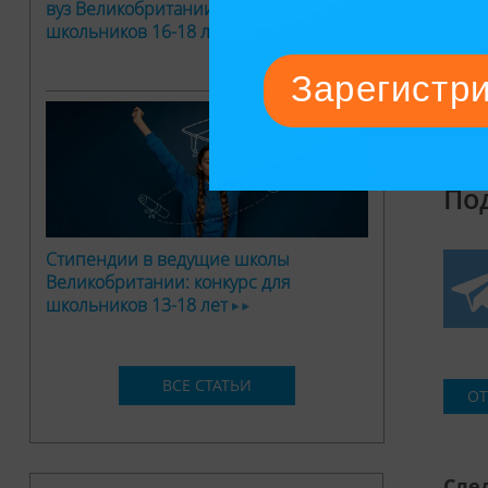
вуз Великобритании: конкурс для
школьников 16-18 лет
Где у
vs NY
По
Стипендии в ведущие школы
Великобритании: конкурс для
школьников 13-18 лет
ВСЕ СТАТЬИ
ОТ
След