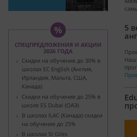
Мель
самы
5 
ан
СПЕЦПРЕДЛОЖЕНИЯ И АКЦИИ
2026 ГОДА
Пров
Наш 
Скидки на обучение до 30% в
прог
школах EC English (Англия,
Пров
Ирландия, Мальта, США,
Канада)
Ed
Скидки на обучение до 25% в
про
школе ES Dubai (ОАЭ)
В школах ILAC (Канада) скидки
на обучение до 25%
В школах St Giles