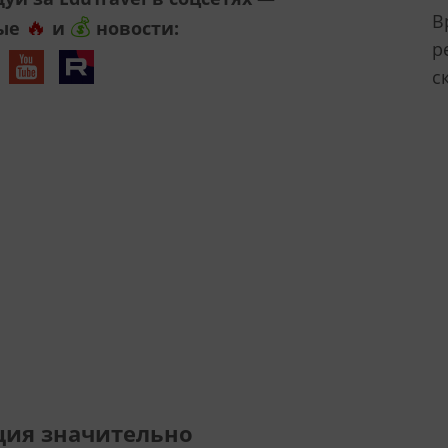
В
🔥
💰
ые
и
новости:
р
с
ция значительно