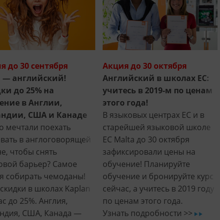
я до 30 сентября
Акция до 30 октября
 — английский!
Английский в школах EC:
ки до 25% на
учитесь в 2019-м по ценам
ение в Англии,
этого года!
ндии, США и Канаде
В языковых центрах EC и в
о мечтали поехать
старейшей языковой школе
вать в англоговорящей
EC Malta до 30 октября
не, чтобы снять
зафиксировали цены на
овой барьер? Самое
обучение! Планируйте
я собирать чемоданы!
обучение и бронируйте курс
 скидки в школах Kaplan
сейчас, а учитесь в 2019 году
с до 25%. Англия,
по ценам этого года.
ндия, США, Канада —
Узнать подробности >>
ar