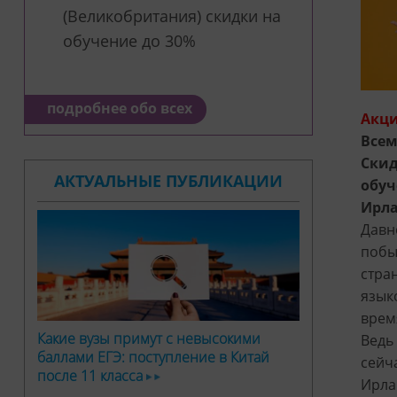
(Великобритания) скидки на
обучение до 30%
подробнее обо всех
Акци
Всем
Скид
АКТУАЛЬНЫЕ ПУБЛИКАЦИИ
обуч
Ирла
Давн
побы
стра
язык
врем
Какие вузы примут с невысокими
Ведь
баллами ЕГЭ: поступление в Китай
сейча
после 11 класса
Ирла