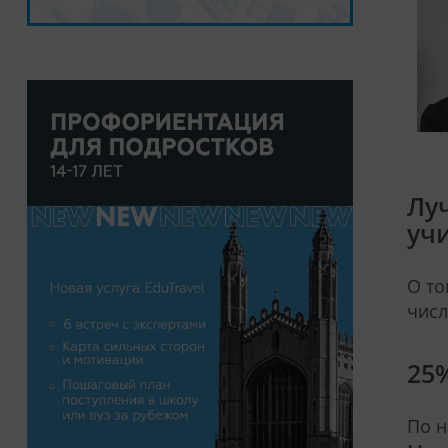
Лу
уч
О то
числ
25
По н