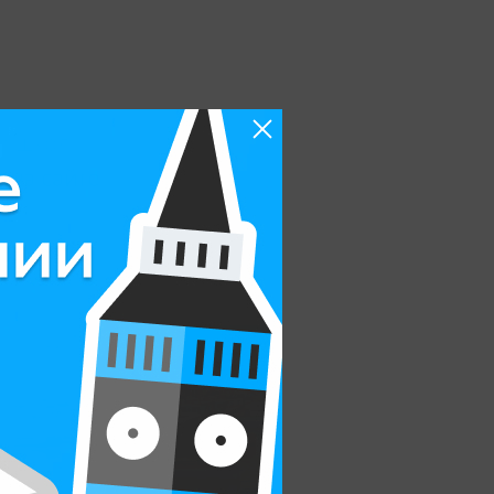
м школ
с на сайте