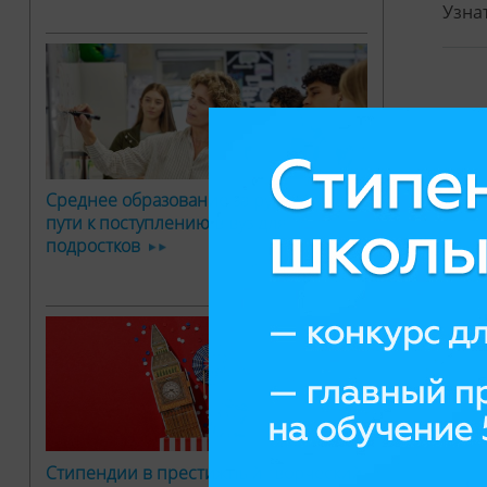
Узна
Среднее образование за рубежом: два
пути к поступлению в вуз для
подростков
Стипендии в престижный творческий