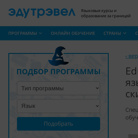
Языковые курсы и
образование за границей
ПРОГРАММЫ
ОНЛАЙН ОБУЧЕНИЕ
СТРАНЫ
С
‹ ве
Ed
ПОДБОР ПРОГРАММЫ
яз
ск
Спец
обуч
Подобрать