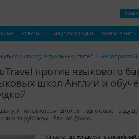
ОСТАВИ
ТАТЬИ
УСЛУГИ
АКЦИИ И СКИДКИ
О КОМПАНИИ
рнуться к списку актуальных статей и мероприятий
uTravel против языкового ба
ыковых школ Англии и обуче
идкой
выпуск по языковым школам подготовлен ведущи
ению за рубежом - Еленой Дацко.
“Узнаете, где лучше учить английский