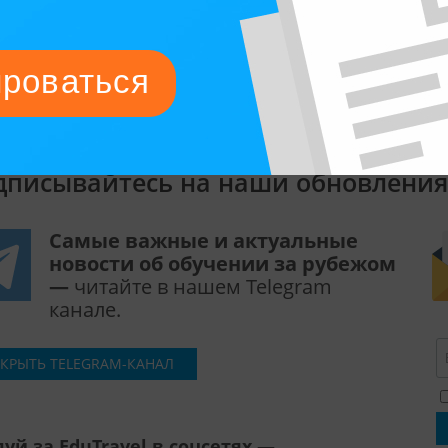
чить английский: London
Ирландия: эльфы, пабы и
C
ar
английский
ar
дписывайтесь на наши обновления
Самые важные и актуальные
новости об обучении за рубежом
—
читайте в нашем Telegram
канале.
КРЫТЬ TELEGRAM-КАНАЛ
уй за EduTravel в соцсетях —