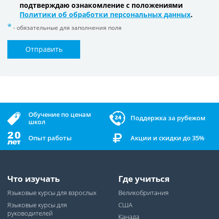
подтверждаю ознакомление с положениями
Политики об обработки персональных данных
.
- обязательные для заполнения поля
Отправить
Обучение по ценам
Поддержка за рубежом
школ
Опыт работы
Акции и скидки до 35%
Что изучать
Где учиться
Языковые курсы для взрослых
Великобритания
Языковые курсы для
США
руководителей
Канада