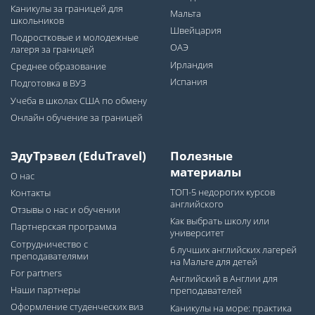
Каникулы за границей для
Мальта
школьников
Швейцария
Подростковые и молодежные
ОАЭ
лагеря за границей
Ирландия
Среднее образование
Испания
Подготовка в ВУЗ
Учеба в школах США по обмену
Онлайн обучение за границей
ЭдуТрэвел (EduTravel)
Полезные
материалы
О нас
ТОП-5 недорогих курсов
Контакты
английского
Отзывы о нас и обучении
Как выбрать школу или
Партнерская программа
университет
Сотрудничество с
6 лучших английских лагерей
преподавателями
на Мальте для детей
For partners
Английский в Англии для
Наши партнеры
преподавателей
Оформление студенческих виз
Каникулы на море: практика