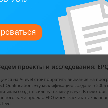
вержденных внеклассных достижений для приемн
это сделать на практике? Например, если вы изуча
нализируйте активность своих подписчиков, пойми
зуются спросом, какие предложения-конкуренты в
ети. Презентация с данными и живыми примерами 
т не удивить преподавателя. А, может, вы — при
отовьте остроумное выступление в стиле TED по 
ставьте классу вместо пересказа параграфа из уче
 Ведем проекты и исследования: EP
имся на A-level стоит обратить внимание на про
ect Qualification. Эту квалификацию создали в 2006
ьникам создать сильную заявку в вуз. В некоторы
анного вами проекта EPQ могут засчитать как перв
-level.