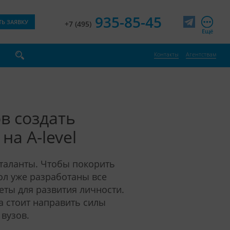
935-85-45
ТЬ ЗАЯВКУ
+7 (495)
Telegram
Ещё
Контакты
Агентствам
в создать
на A-level
таланты. Чтобы покорить
ол уже разработаны все
еты для развития личности.
а стоит направить силы
 вузов.