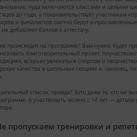
внование, куда включаются классами и целыми шк
сяцев до года, а покровительствует участникам кор
еров и финалистов охотно берут в прославленные
 не добавляет баллов к аттестату.
же происходит на программе? Вам нужно будет пр
низовать благотворительный проект, поучаствоват
едициях, всерьез увлекаться спортом и творчество
рские качества в школьных секциях и, наконец, по
.
ительный список, правда? Зато даже те, кто не в
рограмме. А участвовать можно с 14 лет — детали
тора.
 Не пропускаем тренировки и репе