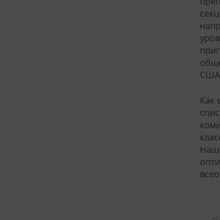
преп
секц
напр
уров
приг
обще
США 
Как 
спис
коми
клас
Наши
опти
всео