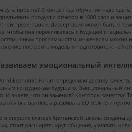
м суть проекта? В конце года обучения надо сдать
предъявить продукт с отчетом в 1000 слов и защит
тной презентации. Диссертация может быть о теме,
е, чтобы она перекликалась с будущей специальн
остям, юным программистам, инженерам можно на
ожение, построить модель и подготовить к ней от
 Развиваем эмоциональный интелле
orld Economic Forum определили десятку качеств
шным сотрудникам будущего. Эмоциональный инте
о. И знаете, что он заменил? Контроль качества! Т
овится все важнее, а развивать EQ можно и нужно 
о в старших классах британской школы созданы для
ых, стоит расширять круг общения, узнавать нов