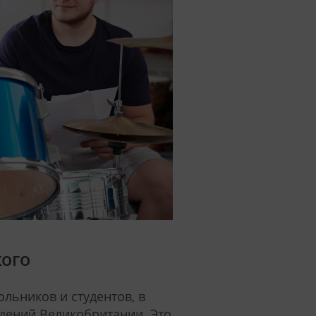
кого
льников и студентов, в
дений Великобритании. Это