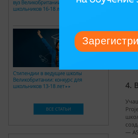
вуз Великобритании: конкурс для
подт
школьников 16-18 лет
Как 
проа
поль
соцс
може
подг
пред
Стипендии в ведущие школы
Великобритании: конкурс для
4.
школьников 13-18 лет
Учащ
Proj
ВСЕ СТАТЬИ
школ
созд
— AS