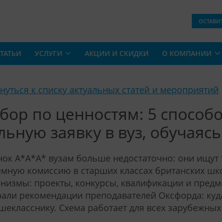
ОСТАВИ
ТАТЬИ
УСЛУГИ
АКЦИИ И СКИДКИ
О КОМПАНИИ
рнуться к списку актуальных статей и мероприятий
бор по ценностям: 5 способо
льную заявку в вуз, обучаясь 
ок A*A*A* вузам больше недостаточно: они ищут 
мную комиссию в старших классах британских шк
низмы: проекты, конкурсы, квалификации и предм
али рекомендации преподавателей Оксфорда: куд
шекласснику. Схема работает для всех зарубежных