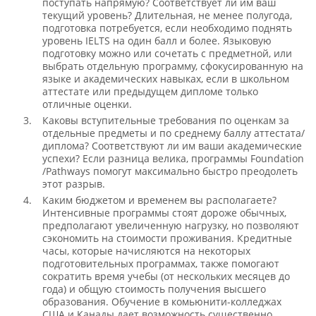
поступать напрямую? Соответствует ли им ваш
текущий уровень? Длительная, не менее полугода,
подготовка потребуется, если необходимо поднять
уровень IELTS на один балл и более. Языковую
подготовку можно или сочетать с предметной, или
выбрать отдельную программу, сфокусированную на
языке и академических навыках, если в школьном
аттестате или предыдущем дипломе только
отличные оценки.
Каковы вступительные требования по оценкам за
отдельные предметы и по среднему баллу аттестата/
диплома? Соответствуют ли им ваши академические
успехи? Если разница велика, программы Foundation
/Pathways помогут максимально быстро преодолеть
этот разрыв.
Каким бюджетом и временем вы располагаете?
Интенсивные программы стоят дороже обычных,
предполагают увеличенную нагрузку, но позволяют
сэкономить на стоимости проживания. Кредитные
часы, которые начисляются на некоторых
подготовительных программах, также помогают
сократить время учебы (от нескольких месяцев до
года) и общую стоимость получения высшего
образования. Обучение в комьюнити-колледжах
США и Канады дает возможность существенно