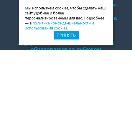
Международные
Мы используем cookies, чтобы сделать наш
сетевые школы
сайт удобнее и более
изучения языков
персонализированным для вас. Подробнее
— в
политике конфиденциальности и
использования cookies
.
ПРИНЯТЬ
ЭдуТрэвел (EduTravel) — агентство
образования за рубежом
+7 495 935-85-45
edu@edutravel.ru
Telegram
Присоединяйтесь к нам: