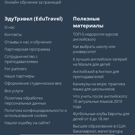
Онлайн обучение за границей
ЭдуТрэвел (EduTravel)
Полезные
материалы
О нас
ТОП-5 недорогих курсов
Контакты
английского
Отзывы о нас и обучении
Как выбрать школу или
Партнерская программа
университет
Сотрудничество с
6 лучших английских лагерей
преподавателями
на Мальте для детей
For partners
Английский в Англии для
Наши партнеры
преподавателей
Оформление студенческих виз
Каникулы на море: практика
языка для школьников
Все услуги
Что учить после английского:
Политика обработки
10 актуальных языков 2019
персональных данных
года
Политика конфициадиальности и
Футбольные клубы Европы для
использования cookies
детей от 6 до 18 лет
Нашли ошибку на сайте?
Высшее образование в США:
бакалавриат, магистратура