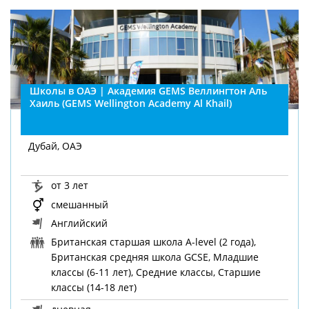
Школы в ОАЭ | Академия GEMS Веллингтон Аль
Хаиль (GEMS Wellington Academy Al Khail)
Дубай, ОАЭ
от 3 лет
смешанный
Английский
Британская старшая школа A-level (2 года),
Британская средняя школа GCSE, Младшие
классы (6-11 лет), Средние классы, Старшие
классы (14-18 лет)