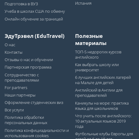
Испания
Подготовка в ВУЗ
Учеба в школах США по обмену
Онлайн обучение за границей
ЭдуТрэвел (EduTravel)
Полезные
материалы
О нас
ТОП-5 недорогих курсов
Контакты
английского
Отзывы о нас и обучении
Как выбрать школу или
Партнерская программа
университет
Сотрудничество с
6 лучших английских лагерей
преподавателями
на Мальте для детей
For partners
Английский в Англии для
Наши партнеры
преподавателей
Оформление студенческих виз
Каникулы на море: практика
языка для школьников
Все услуги
Что учить после английского:
Политика обработки
10 актуальных языков 2019
персональных данных
года
Политика конфициадиальности и
Футбольные клубы Европы для
использования cookies