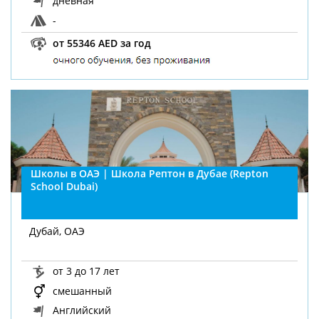
дневная
-
от 55346 AED за год
Школы в ОАЭ | Школа Рептон в Дубае (Repton
School Dubai)
Дубай, ОАЭ
от 3 до 17 лет
смешанный
Английский