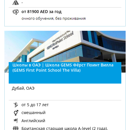
-
от 81900 AED за год
Школы в ОАЭ | Школа GEMS Фёрст Поинт Вилла
(GEMS First Point School The Villa)
Дубай, ОАЭ
от 5 до 17 лет
смешанный
Английский
Британская старшая школа A-level (2 года),