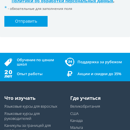
Политики об обработки персональных данных
.
- обязательные для заполнения поля
Отправить
Обучение по ценам
Поддержка за рубежом
школ
Опыт работы
Акции и скидки до 35%
Что изучать
Где учиться
Языковые курсы для взрослых
Великобритания
Языковые курсы для
США
руководителей
Канада
Каникулы за границей для
Мальта