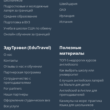
школьников
Швейцария
Подростковые и молодежные
ОАЭ
лагеря за границей
Ирландия
Среднее образование
Испания
Подготовка в ВУЗ
Учеба в школах США по обмену
Онлайн обучение за границей
ЭдуТрэвел (EduTravel)
Полезные
материалы
О нас
ТОП-5 недорогих курсов
Контакты
английского
Отзывы о нас и обучении
Как выбрать школу или
Партнерская программа
университет
Сотрудничество с
6 лучших английских лагерей
преподавателями
на Мальте для детей
For partners
Английский в Англии для
Наши партнеры
преподавателей
Оформление студенческих виз
Каникулы на море: практика
языка для школьников
Все услуги