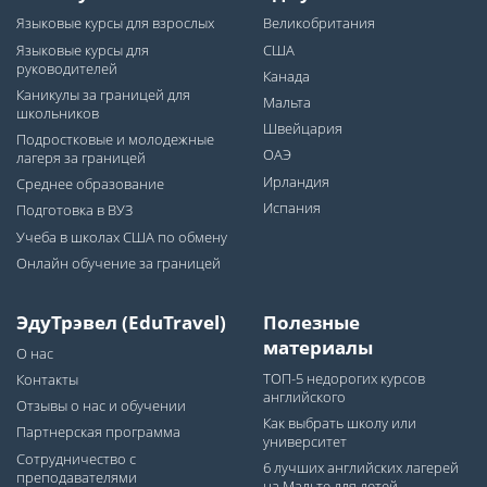
Языковые курсы для взрослых
Великобритания
Языковые курсы для
США
руководителей
Канада
Каникулы за границей для
Мальта
школьников
Швейцария
Подростковые и молодежные
ОАЭ
лагеря за границей
Ирландия
Среднее образование
Испания
Подготовка в ВУЗ
Учеба в школах США по обмену
Онлайн обучение за границей
ЭдуТрэвел (EduTravel)
Полезные
материалы
О нас
ТОП-5 недорогих курсов
Контакты
английского
Отзывы о нас и обучении
Как выбрать школу или
Партнерская программа
университет
Сотрудничество с
6 лучших английских лагерей
преподавателями
на Мальте для детей