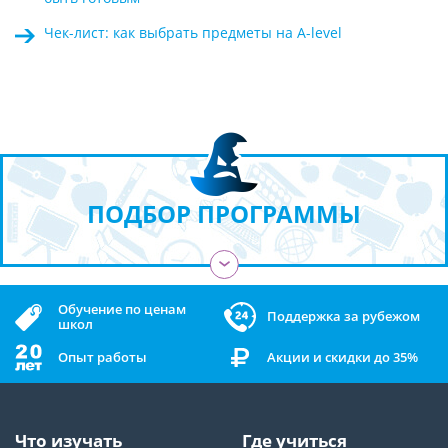
Чек-лист: как выбрать предметы на A-level
ПОДБОР ПРОГРАММЫ
›
Обучение по ценам
Поддержка за рубежом
школ
Опыт работы
Акции и скидки до 35%
Что изучать
Где учиться