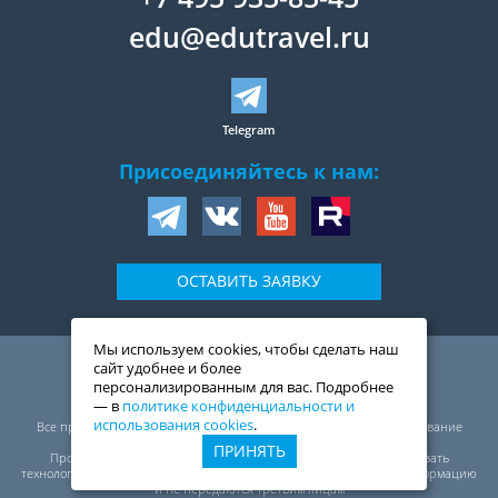
edu@edutravel.ru
Telegram
Присоединяйтесь к нам:
ОСТАВИТЬ ЗАЯВКУ
Мы используем cookies, чтобы сделать наш
109044
,
Россия
,
Москва
,
сайт удобнее и более
ул. Воронцовская, д. 20,
персонализированным для вас. Подробнее
2-й подъезд, 1-ый этаж
— в
политике конфиденциальности и
© ООО «Трэвелмарт сервис», 1999—2026
использования cookies
.
Все права защищены. Перепечатка, полное или частичное копирование
материалов сайта запрещены.
ПРИНЯТЬ
Проект ЭдуТрэвел (EduTravel) оставляет за собой право использовать
технологию «cookies». «Cookies» не содержат конфиденциальную информацию
и не передаются третьим лицам