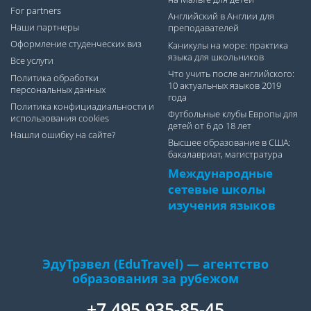
For partners
Английский в Англии для
Наши партнеры
преподавателей
Оформление студенческих виз
Каникулы на море: практика
языка для школьников
Все услуги
Что учить после английского:
Политика обработки
10 актуальных языков 2019
персональных данных
года
Политика конфициадиальности и
Футбольные клубы Европы для
использования cookies
детей от 6 до 18 лет
Нашли ошибку на сайте?
Высшее образование в США:
бакалавриат, магистратура
Международные
сетевые школы
изучения языков
ЭдуТрэвел (EduTravel) — агентство
образования за рубежом
+7 495 935-85-45