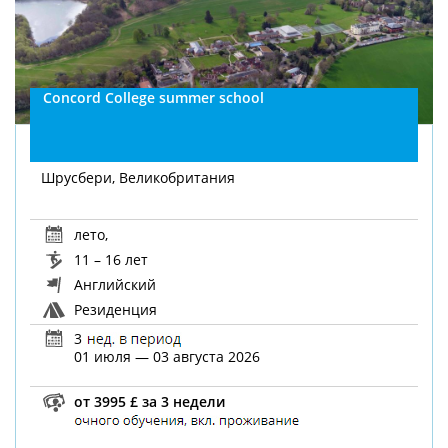
Concord College summer school
Шрусбери, Великобритания
лето
,
11 – 16 лет
Английский
Резиденция
3
01 июля — 03 августа 2026
от 3995 £ за 3 недели