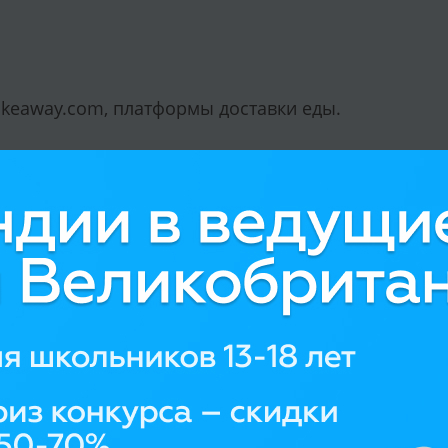
akeaway.com, платформы доставки еды.
из кафедр в Школе журналистики и
искусственного интеллекта в Боннском
левской Нидерландской академии