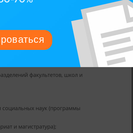
рупном городе региона Твенте в
орошее автомобильное и
порт — Схипхол в Амстердаме,
езде или два часа на автомобиле.
разделений факультетов, школ и
 и социальных наук (программы
риат и магистратура);