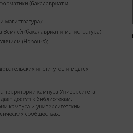
нформатики (бакалавриат и
и магистратура);
 Землей (бакалавриат и магистратура);
личием (Honours);
довательских институтов и медтех-
на территории кампуса Университета
 дает доступ к библиотекам,
ии кампуса и университетским
денческих сообществах.