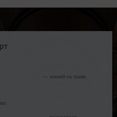
рт
хоккей на траве.
ва: