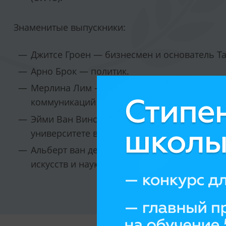
Знаменитые выпускники:
Джитсе Гроен — бизнесмен и основатель T
Арно Брок — политик.
Мерлина Лим — ученая, заведующая одной 
коммуникаций Карлтонского университета.
Эйми Ван Винсберг — специалист по этике 
университете в Бонне.
Альберт ван ден Берг — физик, член Коро
искусств и наук.