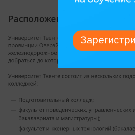
Расположение и состав UT
Университет Твенте расположен в Энсхеде — к
провинции Оверэйсел в Нидерландах, имеет х
железнодорожное сообщение. Ближайший аэро
добраться до которого можно за три часа на по
Университет Твенте состоит из нескольких под
колледжей:
Подготовительный колледж;
факультет поведенческих, управленческих
бакалавриата и магистратуры);
факультет инженерных технологий (бакалав