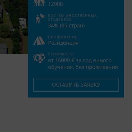
12900
КОЛ-ВО ИНОСТРАННЫХ
СТУДЕНТОВ
34% (85 стран)
ПРОЖИВАНИЕ
Резиденция
СТОИМОСТЬ
от 16000 € за год очного
обучения, без проживания
ОСТАВИТЬ ЗАЯВКУ