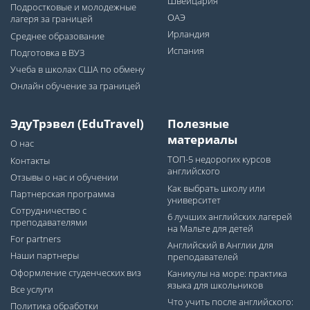
Швейцария
Подростковые и молодежные
ОАЭ
лагеря за границей
Ирландия
Среднее образование
Испания
Подготовка в ВУЗ
Учеба в школах США по обмену
Онлайн обучение за границей
ЭдуТрэвел (EduTravel)
Полезные
материалы
О нас
ТОП-5 недорогих курсов
Контакты
английского
Отзывы о нас и обучении
Как выбрать школу или
Партнерская программа
университет
Сотрудничество с
6 лучших английских лагерей
преподавателями
на Мальте для детей
For partners
Английский в Англии для
Наши партнеры
преподавателей
Оформление студенческих виз
Каникулы на море: практика
языка для школьников
Все услуги
Что учить после английского:
Политика обработки