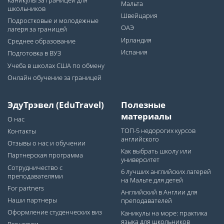
Каникулы за границей для
Мальта
школьников
Швейцария
Подростковые и молодежные
ОАЭ
лагеря за границей
Ирландия
Среднее образование
Испания
Подготовка в ВУЗ
Учеба в школах США по обмену
Онлайн обучение за границей
ЭдуТрэвел (EduTravel)
Полезные
материалы
О нас
ТОП-5 недорогих курсов
Контакты
английского
Отзывы о нас и обучении
Как выбрать школу или
Партнерская программа
университет
Сотрудничество с
6 лучших английских лагерей
преподавателями
на Мальте для детей
For partners
Английский в Англии для
Наши партнеры
преподавателей
Оформление студенческих виз
Каникулы на море: практика
языка для школьников