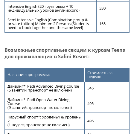
Intensive English (20 групповых + 10
330
индивидуальных уроков английского)
Semi Intensive English (Combination group &
private tuition) Minimum 2 Persons (Students
165
need to book together and the same level)
Возможные спортивные секции к курсам Teens
для проживающих в Salini Resort:
Стоимость за
Название программы:
неделю
Дайвинг*: Padi Advanced Diving Course
345
(5 занятий, транспорт не включен)
Дайвинг*: Padi Open Water Diving
Course
495
(9 занятий, транспорт не включен)
Парусный спорт*: Уровень1 & Уровень
2
495
(1 неделя, транспорт не включен)