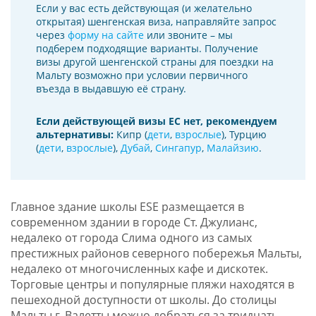
Если у вас есть действующая (и желательно
открытая) шенгенская виза, направляйте запрос
через
форму на сайте
или звоните – мы
подберем подходящие варианты. Получение
визы другой шенгенской страны для поездки на
Мальту возможно при условии первичного
въезда в выдавшую её страну.
Если действующей визы ЕС нет, рекомендуем
альтернативы:
Кипр (
дети
,
взрослые
), Турцию
(
дети
,
взрослые
),
Дубай
,
Сингапур
,
Малайзию
.
Главное здание школы ESE размещается в
современном здании в городе Ст. Джулианс,
недалеко от города Слима одного из самых
престижных районов северного побережья Мальты,
недалеко от многочисленных кафе и дискотек.
Торговые центры и популярные пляжи находятся в
пешеходной доступности от школы. До столицы
Мальты г. Валетты можно добраться за тридцать