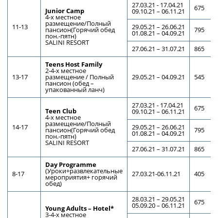
27.03.21 - 17.04.21
675
Junior Camp
09.10.21 – 06.11.21
4-х местное
размещение/Полный
11-13
29.05.21 – 26.06.21
пансион(Горячий обед
795
01.08.21 – 04.09.21
пон.-пятн)
SALINI RESORT
27.06.21 – 31.07.21
865
Teens Host Family
2-4-х местное
13-17
размещение / Полный
29.05.21 – 04.09.21
545
пансион (обед –
упакованный ланч)
27.03.21 - 17.04.21
675
Teen Club
09.10.21 – 06.11.21
4-х местное
размещение/Полный
14-17
29.05.21 – 26.06.21
пансион(Горячий обед
795
01.08.21 – 04.09.21
пон.-пятн)
SALINI RESORT
27.06.21 – 31.07.21
865
Day Programme
(Уроки+развлекательные
8-17
27.03.21-06.11.21
405
мероприятия+ горячий
обед)
28.03.21 – 29.05.21
675
05.09.20 – 06.11.21
Young Adults – Hotel*
3-4-х местное