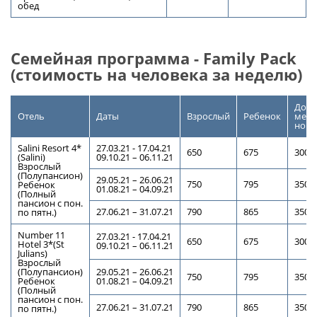
обед
Семейная программа - Family Pack
(стоимость на человека за неделю)
Допл
Отель
Даты
Взрослый
Ребенок
менее
номе
Salini Resort 4*
27.03.21 - 17.04.21
650
675
300
(Salini)
09.10.21 – 06.11.21
Взрослый
(Полупансион)
29.05.21 – 26.06.21
750
795
350
Ребенок
01.08.21 – 04.09.21
(Полный
пансион с пон.
27.06.21 – 31.07.21
790
865
350
по пятн.)
Number 11
27.03.21 - 17.04.21
650
675
300
Hotel 3*(St
09.10.21 – 06.11.21
Julians)
Взрослый
(Полупансион)
29.05.21 – 26.06.21
750
795
350
Ребенок
01.08.21 – 04.09.21
(Полный
пансион с пон.
27.06.21 – 31.07.21
790
865
350
по пятн.)