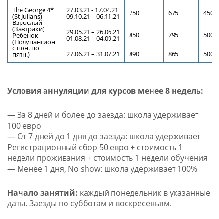
The George 4*
27.03.21 - 17.04.21
750
675
450
(St Julians)
09.10.21 – 06.11.21
Взрослый
(Завтраки)
29.05.21 – 26.06.21
850
795
500
Ребенок
01.08.21 – 04.09.21
(Полупансион
с пон. по
27.06.21 – 31.07.21
890
865
500
пятн.)
Условия аннуляции для курсов менее 8 недель:
— За 8 дней и более до заезда: школа удерживает
100 евро
— От 7 дней до 1 дня до заезда: школа удерживает
Регистрационный сбор 50 евро + стоимость 1
недели проживания + стоимость 1 недели обучения
— Менее 1 дня, No show: школа удерживает 100%
Начало занятий:
каждый понедельник в указанные
даты. Заезды по субботам и воскресеньям.