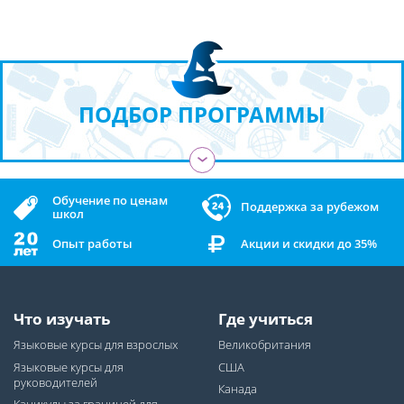
ПОДБОР ПРОГРАММЫ
›
Обучение по ценам
Поддержка за рубежом
школ
Опыт работы
Акции и скидки до 35%
Что изучать
Где учиться
Языковые курсы для взрослых
Великобритания
Языковые курсы для
США
руководителей
Канада