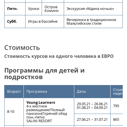
Остров
Пятн.
Уроки
Экскурсия «Мдина ночью»
Комино
Вечеринка в традиционном
Субб.
Игры в бассейне
Мальтийском стиле
Стоимость
Стоимость курсов на одного человека в ЕВРО
Программы для детей и
подростков
Стоимос
Возраст
Программа
Даты
неделю 
Young Learners
29.05.21 – 26.06.21
795
4-х местное
01.08.21 – 04.09.21
размещение/Полный
8-10
пансион(Горячий обед
пон.-пятн)
27.06.21 – 31.07.21
865
SALINI RESORT