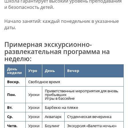
Школа гарантирует высокий уровень преподавания
и безопасность детей.
Начало занятий: каждый понедельник в указанные
даты.
Примерная экскурсионно-
развлекательная программа на
неделю:
День
Утро
День
Вечер
недели
Воскр.
Свободное время
Приветственные мероприятия для вновь
Пон.
Уроки
прибывших
Игры в бассейне
Вт.
Уроки
Барбекю на пляже
Ср.
Уроки
Аквапарк
Студенческая вечеринка
Четв.
Уроки
Боулинг
Экскурсия «Валетта ночью»