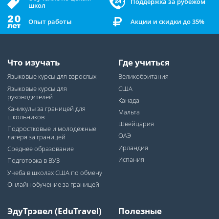
Поддержка за рубежом
школ
Опыт работы
Акции и скидки до 35%
Что изучать
Где учиться
Языковые курсы для взрослых
Великобритания
Языковые курсы для
США
руководителей
Канада
Каникулы за границей для
Мальта
школьников
Швейцария
Подростковые и молодежные
ОАЭ
лагеря за границей
Ирландия
Среднее образование
Испания
Подготовка в ВУЗ
Учеба в школах США по обмену
Онлайн обучение за границей
ЭдуТрэвел (EduTravel)
Полезные