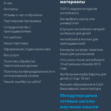
материалы
О нас
ТОП-5 недорогих курсов
Контакты
английского
Отзывы о нас и обучении
Как выбрать школу или
Партнерская программа
университет
Сотрудничество с
6 лучших английских лагерей
преподавателями
на Мальте для детей
For partners
Английский в Англии для
Наши партнеры
преподавателей
Оформление студенческих виз
Каникулы на море: практика
языка для школьников
Все услуги
Что учить после английского:
Политика обработки
10 актуальных языков 2019
персональных данных
года
Политика конфициадиальности и
Футбольные клубы Европы для
использования cookies
детей от 6 до 18 лет
Нашли ошибку на сайте?
Высшее образование в США:
бакалавриат, магистратура
Международные
сетевые школы
изучения языков