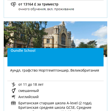
от 13164 £ за триместр
Oundle School
Аундл, графство Нортгемптоншир, Великобритания
от 11 до 18 лет
смешанный
Английский
Британская старшая школа A-level (2 года),
Британская средняя школа GCSE, Средние