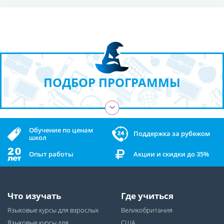
ПОДБОР ПРОГРАММЫ
›
Обучение по ценам
Поддержка за рубежом
школ
Опыт работы
Акции и скидки до 35%
Что изучать
Где учиться
Языковые курсы для взрослых
Великобритания
Языковые курсы для
США