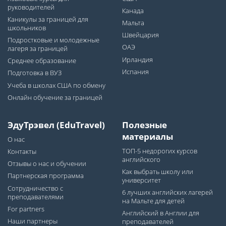
руководителей
Канада
Каникулы за границей для
Мальта
школьников
Швейцария
Подростковые и молодежные
ОАЭ
лагеря за границей
Ирландия
Среднее образование
Испания
Подготовка в ВУЗ
Учеба в школах США по обмену
Онлайн обучение за границей
ЭдуТрэвел (EduTravel)
Полезные
материалы
О нас
ТОП-5 недорогих курсов
Контакты
английского
Отзывы о нас и обучении
Как выбрать школу или
Партнерская программа
университет
Сотрудничество с
6 лучших английских лагерей
преподавателями
на Мальте для детей
For partners
Английский в Англии для
Наши партнеры
преподавателей