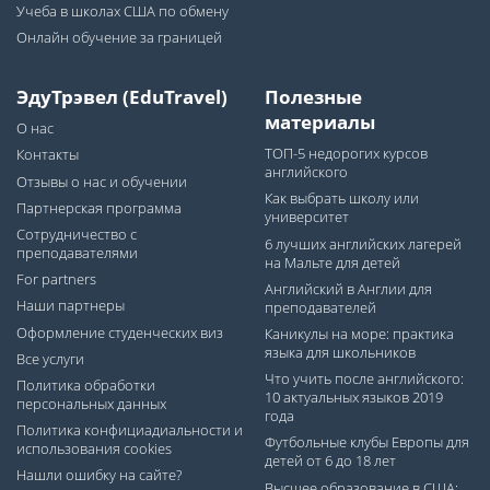
Учеба в школах США по обмену
Онлайн обучение за границей
ЭдуТрэвел (EduTravel)
Полезные
материалы
О нас
ТОП-5 недорогих курсов
Контакты
английского
Отзывы о нас и обучении
Как выбрать школу или
Партнерская программа
университет
Сотрудничество с
6 лучших английских лагерей
преподавателями
на Мальте для детей
For partners
Английский в Англии для
Наши партнеры
преподавателей
Оформление студенческих виз
Каникулы на море: практика
языка для школьников
Все услуги
Что учить после английского:
Политика обработки
10 актуальных языков 2019
персональных данных
года
Политика конфициадиальности и
Футбольные клубы Европы для
использования cookies
детей от 6 до 18 лет
Нашли ошибку на сайте?
Высшее образование в США: