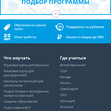
ПОДБОР ПРОГРАММЫ
›
Обучение по ценам
Поддержка за рубежом
школ
Опыт работы
Акции и скидки до 35%
Что изучать
Где учиться
Языковые курсы для взрослых
Великобритания
Языковые курсы для
США
руководителей
Канада
Каникулы за границей для
Мальта
школьников
Швейцария
Подростковые и молодежные
ОАЭ
лагеря за границей
Ирландия
Среднее образование
Испания
Подготовка в ВУЗ