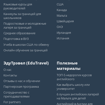
Языковые курсы для
США
руководителей
Канада
Каникулы за границей для
Мальта
школьников
Швейцария
Подростковые и молодежные
ОАЭ
лагеря за границей
Ирландия
Среднее образование
Испания
Подготовка в ВУЗ
Учеба в школах США по обмену
Онлайн обучение за границей
ЭдуТрэвел (EduTravel)
Полезные
материалы
О нас
ТОП-5 недорогих курсов
Контакты
английского
Отзывы о нас и обучении
Как выбрать школу или
Партнерская программа
университет
Сотрудничество с
6 лучших английских лагерей
преподавателями
на Мальте для детей
For partners
Английский в Англии для