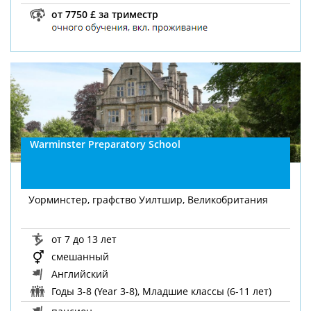
от 7750 £ за триместр
Warminster Preparatory School
Уорминстер, графство Уилтшир, Великобритания
от 7 до 13 лет
смешанный
Английский
Годы 3-8 (Year 3-8), Младшие классы (6-11 лет)