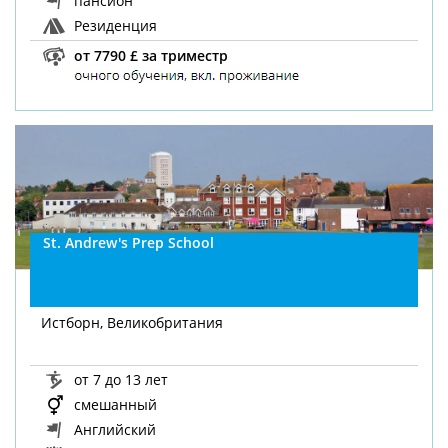
пансион
Резиденция
от 7790 £ за триместр
St. Andrew's Prep School
Истборн, Великобритания
от 7 до 13 лет
смешанный
Английский