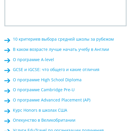
10 критериев выбора средней школы за рубежом
В каком возрасте лучше начать учебу в Англии
О программе A-level
GCSE и iGCSE: что общего и какие отличия
О программе High School Diploma
О программе Cambridge Pre-U
О программе Advanced Placement (AP)
Курс Honors в школах США
Опекунство в Великобритании
Услуги EduTravel по организации получения