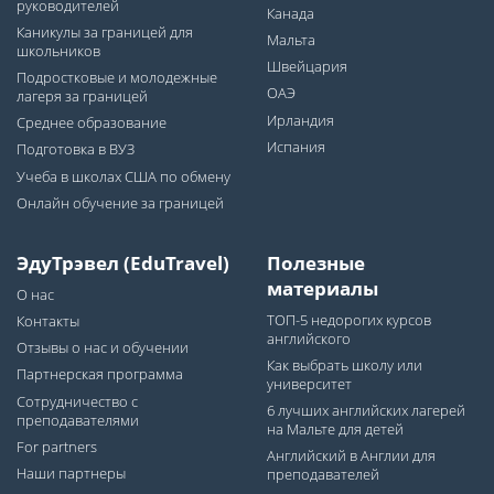
руководителей
Канада
Каникулы за границей для
Мальта
школьников
Швейцария
Подростковые и молодежные
ОАЭ
лагеря за границей
Ирландия
Среднее образование
Испания
Подготовка в ВУЗ
Учеба в школах США по обмену
Онлайн обучение за границей
ЭдуТрэвел (EduTravel)
Полезные
материалы
О нас
ТОП-5 недорогих курсов
Контакты
английского
Отзывы о нас и обучении
Как выбрать школу или
Партнерская программа
университет
Сотрудничество с
6 лучших английских лагерей
преподавателями
на Мальте для детей
For partners
Английский в Англии для
Наши партнеры
преподавателей