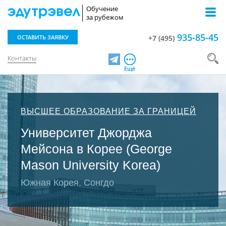
Обучение
за рубежом
935-85-45
ОСТАВИТЬ ЗАЯВКУ
+7 (495)
Контакты
Telegram
Ещё
ВЫСШЕЕ ОБРАЗОВАНИЕ ЗА ГРАНИЦЕЙ
Университет Джорджа
Мейсона в Корее (George
Mason University Korea)
Южная Корея, Сонгдо