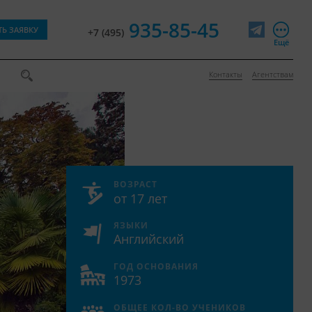
935-85-45
ТЬ ЗАЯВКУ
+7 (495)
Telegram
Ещё
Контакты
Агентствам
ВОЗРАСТ
от 17 лет
ЯЗЫКИ
Английский
ГОД ОСНОВАНИЯ
1973
ОБЩЕЕ КОЛ-ВО УЧЕНИКОВ