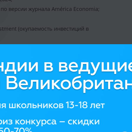
по версии журнала América Economia;
stment (окупаемость инвестиций в
чение 6 месяцев с момента выпуска;
олжности, 31% являются
.
скую образовательную группу,
ий, специализирующихся на бизнесе,
политологии;