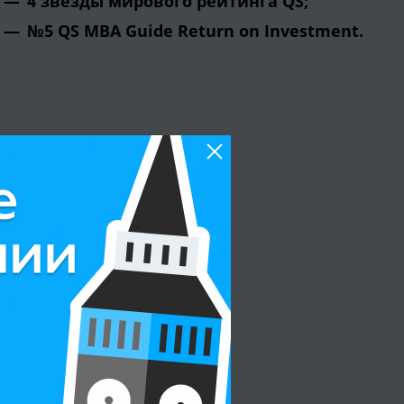
4 звезды мирового рейтинга QS;
№5 QS MBA Guide Return on Investment.