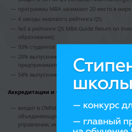
программы MBA занимают 20 место в мире 
4 звезды мирового рейтинга QS;
№5 в рейтинге QS MBA Guide Return on Inve
образование);
93% студентов устраиваются на работу в те
20% выпускников занимают руководящие д
предпринимателями;
54% выпускников нашли работу за рубежом
Аккредитации и членство в организациях:
входит в OMNES Education Group – француз
объединяющую 13 высших учебных заведен
управлении, инженерии, коммуникациях и 