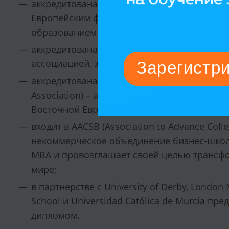
аккредитована EFMD (European Foundation 
Европейским фондом развития менеджмен
образованием в сфере менеджмента;
аккредитована ACBSP (Accreditation Council 
ассоциацией, занимающейся оценкой качес
аккредитована CEEMAN (Central and East E
Association) – ассоциацией развития мене
Восточной Европы;
входит в AACSB (Association to Advance Coll
некоммерческое объединение бизнес-школ,
MBA и провозглашает своей целью трансф
мире;
в партнерстве с University of Derby, London 
School и Universidad Católica de Murcia п
дипломом.