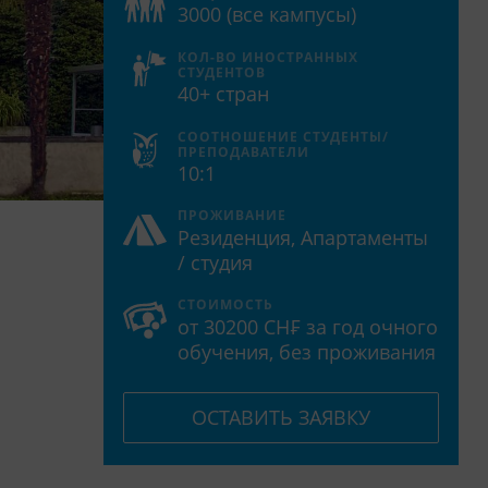
3000 (все кампусы)
КОЛ-ВО ИНОСТРАННЫХ
СТУДЕНТОВ
40+ стран
СООТНОШЕНИЕ СТУДЕНТЫ/
ПРЕПОДАВАТЕЛИ
10:1
ПРОЖИВАНИЕ
Резиденция, Апартаменты
/ студия
СТОИМОСТЬ
от 30200 CH₣ за год очного
обучения, без проживания
ОСТАВИТЬ ЗАЯВКУ