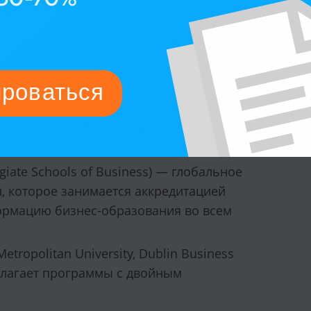
for Management Development) –
та, объединением, занимающимся
for Business Schools and Programs) –
тва и целостности бизнес-программ;
uropean Management Development
джмента в странах Центральной и
egiate Schools of Business) — глобальное
 которое занимается аккредитацией
ормацию бизнес-образования во всем
Metropolitan University, Dublin Business
редлагает программы с двойным