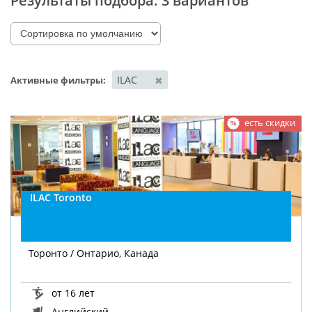
Результаты подбора:
3 вариантов
ILAC
✖
Активные фильтры:
есть скидки
ILAC Toronto
Торонто / Онтарио, Канада
от 16 лет
Английский