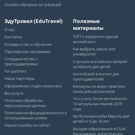
Онлайн обучение за границей
ЭдуТрэвел (EduTravel)
Полезные
материалы
О нас
ТОП-5 недорогих курсов
Контакты
английского
Отзывы о нас и обучении
Как выбрать школу или
Партнерская программа
университет
Сотрудничество с
6 лучших английских лагерей
преподавателями
на Мальте для детей
For partners
Английский в Англии для
Наши партнеры
преподавателей
Оформление студенческих виз
Каникулы на море: практика
языка для школьников
Все услуги
Что учить после английского:
Политика обработки
10 актуальных языков 2019
персональных данных
года
Политика конфициадиальности и
Футбольные клубы Европы для
использования cookies
детей от 6 до 18 лет
Нашли ошибку на сайте?
Высшее образование в США:
бакалавриат, магистратура