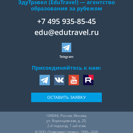
ЭдуТрэвел (EduTravel) — агентство
образования за рубежом
+7 495 935-85-45
edu@edutravel.ru
Telegram
Присоединяйтесь к нам:
ОСТАВИТЬ ЗАЯВКУ
109044
,
Россия
,
Москва
,
ул. Воронцовская, д. 20,
2-й подъезд, 1-ый этаж
© ООО «Трэвелмарт сервис», 1999—2026