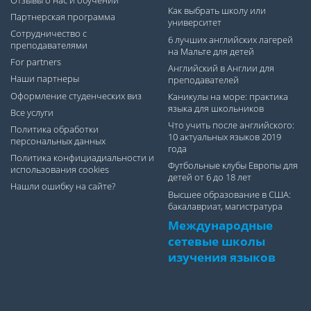
Отзывы о нас и обучении
Как выбрать школу или
Партнерская программа
университет
Сотрудничество с
6 лучших английских лагерей
преподавателями
на Мальте для детей
For partners
Английский в Англии для
Наши партнеры
преподавателей
Оформление студенческих виз
Каникулы на море: практика
языка для школьников
Все услуги
Что учить после английского:
Политика обработки
10 актуальных языков 2019
персональных данных
года
Политика конфициадиальности и
Футбольные клубы Европы для
использования cookies
детей от 6 до 18 лет
Нашли ошибку на сайте?
Высшее образование в США:
бакалавриат, магистратура
Международные
сетевые школы
изучения языков